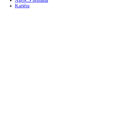
AgroCS pomáha
Kariéra