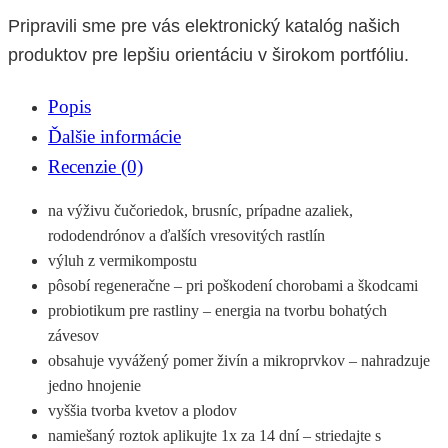
Pripravili sme pre vás elektronický katalóg našich
produktov pre lepšiu orientáciu v širokom portfóliu.
Popis
Ďalšie informácie
Recenzie (0)
na výživu čučoriedok, brusníc, prípadne azaliek,
rododendrónov a ďalších vresovitých rastlín
výluh z vermikompostu
pôsobí regeneračne – pri poškodení chorobami a škodcami
probiotikum pre rastliny – energia na tvorbu bohatých
závesov
obsahuje vyvážený pomer živín a mikroprvkov – nahradzuje
jedno hnojenie
vyššia tvorba kvetov a plodov
namiešaný roztok aplikujte 1x za 14 dní – striedajte s