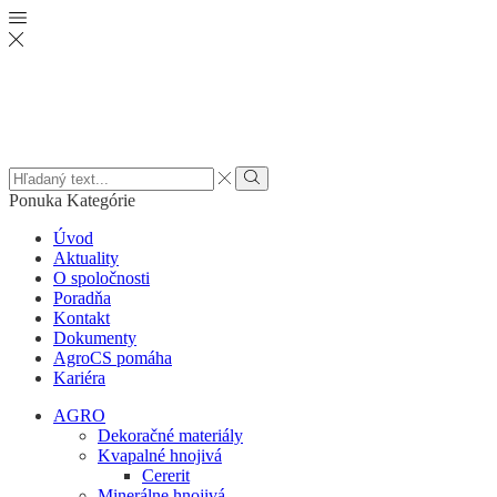
Search
input
Vyhľadať
Ponuka
Kategórie
Úvod
Aktuality
O spoločnosti
Poradňa
Kontakt
Dokumenty
AgroCS pomáha
Kariéra
AGRO
Dekoračné materiály
Kvapalné hnojivá
Cererit
Minerálne hnojivá