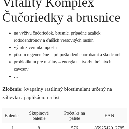
Vitality Komplex
Čučoriedky a brusnice
na výživu čučoriedok, brusníc, prípadne azaliek,
rododendrónov a ďalších vresovitých rastlín
výluh z vermikompostu
pôsobí regeneračne – pri poškodení chorobami a škodcami
probiotikum pre rastliny – energia na tvorbu bohatých
závesov
…
Zloženie:
kvapalný rastlinný biostimulant určený na
zálievku aj aplikáciu na list
Skupinové
Počet ks na
Balenie
EAN
balenie
palete
1l
8
576
8592542012785