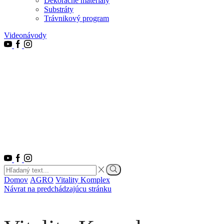
Dekoračné materiály
Substráty
Trávnikový program
Videonávody
Youtube
Facebook
Instagram
Youtube
Facebook
Instagram
Search
input
Vyhľadať
Domov
AGRO
Vitality Komplex
Návrat na predchádzajúcu stránku