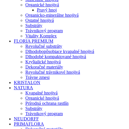
Organické hnojivá
Pravý hnoj
Organicko-minerálne hnojivá
Ostatné hnojivá
Substráty
Trávnikový program
Vitality Komplex
FLORIA PREMIUM
Revolučné substráty
Dlhodobopôsobiace kvapalné hnojivá
Dlhodobé kompaktované hnojivá
Kryštalické hnojivá
Dekoračné materiály
Revolučné trávnikové hnojivá
Trávne zmesi
KRISTALON
NATURA
Kvapalné hnojivá
Organické hnojivá
Prírodná ochrana rastlín
Substráty
Trávnikový program
NEUDORFF
PRIMAFLORA