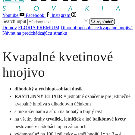
Youtube
Facebook
Instagram
Search input
Vyhľadať
Domov
FLORIA PREMIUM
Dlhodobopôsobiace kvapalné hnojivá
Návrat na predchádzajúcu stránku
Kvapalné kvetinové
hnojivo
dlhodobý a rýchlopôsobiaci dusík
RASTLINNÝ ELIXÍR
= jednotné označenie pre jedinečné
kvapalné hnojivá s dlhodobým účinkom
s mikroživinami a sírou na bohatý a bujný rast
na všetky druhy
trvaliek
,
letničiek
a iné
balkónové kvety
pestované v nádobách aj na záhonoch
výdatnosť až na 100 l zálievky – stačí hnojiť 1x za 3 – 4