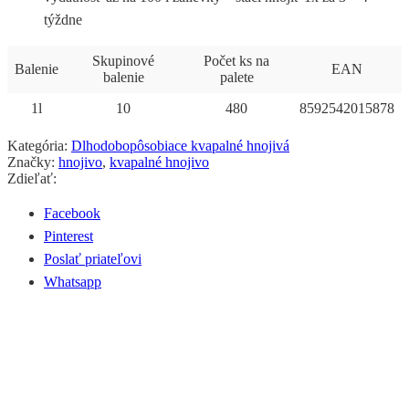
týždne
Skupinové
Počet ks na
Balenie
EAN
balenie
palete
1l
10
480
8592542015878
Kategória:
Dlhodobopôsobiace kvapalné hnojivá
Značky:
hnojivo
,
kvapalné hnojivo
Zdieľať:
Facebook
Pinterest
Poslať priateľovi
Whatsapp