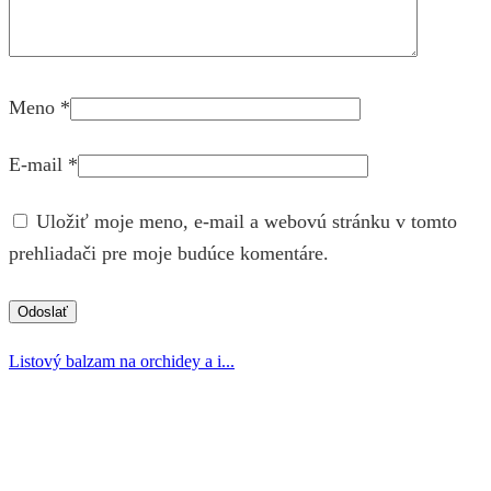
Meno
*
E-mail
*
Uložiť moje meno, e-mail a webovú stránku v tomto
prehliadači pre moje budúce komentáre.
Listový balzam na orchidey a i...