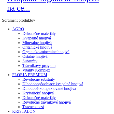
na ce...
Sortiment produktov
AGRO
Dekoračné materiály
Kvapalné hnojivá
Minerálne hnojivá
Organické hnojivá
Organicko-minerálne hnojivá
Ostatné hnojivá
Substráty
Trávnikový program
Vitality Komplex
FLORIA PREMIUM
Revolučné substráty
Dlhodobopôsobiace kvapalné hnojivá
Dlhodobé kompaktované hnojivá
Kryštalické hnojivá
Dekoračné materiály
Revolučné trávnikové hnojivá
Trávne zmesi
KRISTALON