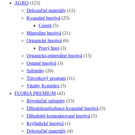
AGRO
(123)
Dekoračné materiály
(12)
Kvapalné hnojivá
(25)
Cererit
(5)
Minerálne hnojivá
(21)
Organické hnojivá
(6)
Pravý hnoj
(3)
Organicko-minerálne hnojivá
(15)
Ostatné hnojivá
(3)
Substráty
(26)
Trávnikový program
(11)
Vitality Komplex
(5)
FLORIA PREMIUM
(42)
Revolučné substráty
(13)
Dlhodobopôsobiace kvapalné hnojivá
(5)
Dlhodobé kompaktované hnojivá
(5)
Kryštalické hnojivá
(1)
Dekoračné materiály
(4)