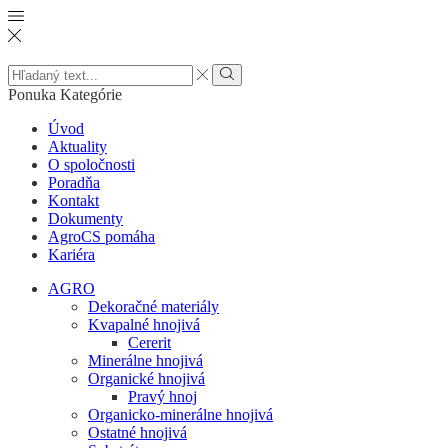
Search
input
Vyhľadať
Ponuka
Kategórie
Úvod
Aktuality
O spoločnosti
Poradňa
Kontakt
Dokumenty
AgroCS pomáha
Kariéra
AGRO
Dekoračné materiály
Kvapalné hnojivá
Cererit
Minerálne hnojivá
Organické hnojivá
Pravý hnoj
Organicko-minerálne hnojivá
Ostatné hnojivá