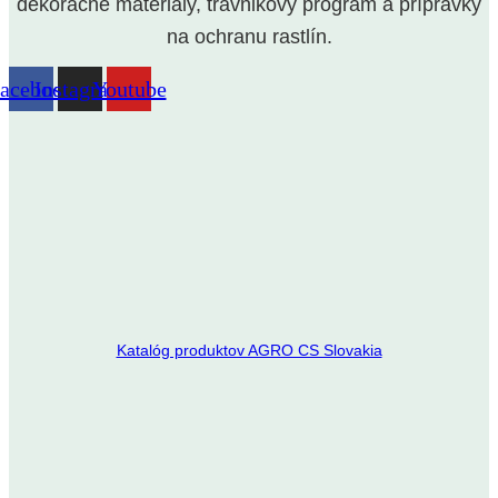
dekoračné materiály, trávnikový program a prípravky
na ochranu rastlín.
acebook
Instagram
Youtube
Katalóg produktov AGRO CS Slovakia