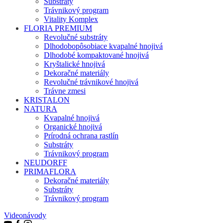
Substráty
Trávnikový program
Vitality Komplex
FLORIA PREMIUM
Revolučné substráty
Dlhodobopôsobiace kvapalné hnojivá
Dlhodobé kompaktované hnojivá
Kryštalické hnojivá
Dekoračné materiály
Revolučné trávnikové hnojivá
Trávne zmesi
KRISTALON
NATURA
Kvapalné hnojivá
Organické hnojivá
Prírodná ochrana rastlín
Substráty
Trávnikový program
NEUDORFF
PRIMAFLORA
Dekoračné materiály
Substráty
Trávnikový program
Videonávody