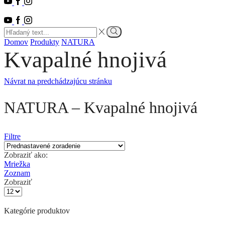
Youtube
Facebook
Instagram
Youtube
Facebook
Instagram
Search
input
Vyhľadať
Domov
Produkty
NATURA
Kvapalné hnojivá
Návrat na predchádzajúcu stránku
NATURA – Kvapalné hnojivá
Filtre
Zobraziť ako:
Mriežka
Zoznam
Zobraziť
Počet
výrobkov
na
Kategórie produktov
stránke