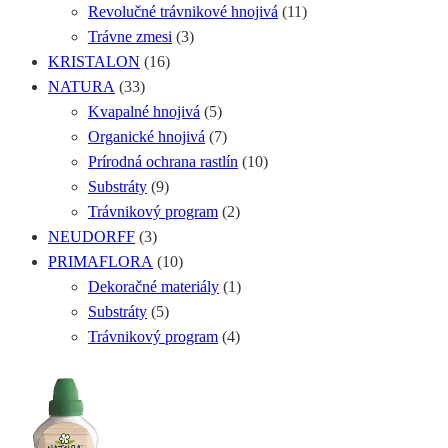
Revolučné trávnikové hnojivá
(11)
Trávne zmesi
(3)
KRISTALON
(16)
NATURA
(33)
Kvapalné hnojivá
(5)
Organické hnojivá
(7)
Prírodná ochrana rastlín
(10)
Substráty
(9)
Trávnikový program
(2)
NEUDORFF
(3)
PRIMAFLORA
(10)
Dekoračné materiály
(1)
Substráty
(5)
Trávnikový program
(4)