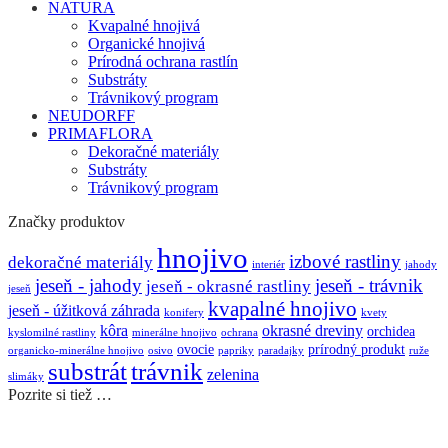
NATURA
Kvapalné hnojivá
Organické hnojivá
Prírodná ochrana rastlín
Substráty
Trávnikový program
NEUDORFF
PRIMAFLORA
Dekoračné materiály
Substráty
Trávnikový program
Značky produktov
hnojivo
izbové rastliny
dekoračné materiály
interiér
jahody
jeseň - jahody
jeseň - trávnik
jeseň - okrasné rastliny
jeseň
kvapalné hnojivo
jeseň - úžitková záhrada
konifery
kvety
kôra
okrasné dreviny
orchidea
kyslomilné rastliny
minerálne hnojivo
ochrana
ovocie
prírodný produkt
organicko-minerálne hnojivo
osivo
papriky
paradajky
ruže
substrát
trávnik
zelenina
slimáky
Pozrite si tiež …