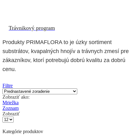
Trávnikový program
Produkty PRIMAFLORA to je úzky sortiment
substrátov, kvapalných hnojív a trávnych zmesí pre
zákazníkov, ktorí potrebujú dobrú kvalitu za dobrú
cenu.
Filtre
Zobraziť ako:
Mriežka
Zoznam
Zobraziť
Počet
výrobkov
na
Kategórie produktov
stránke