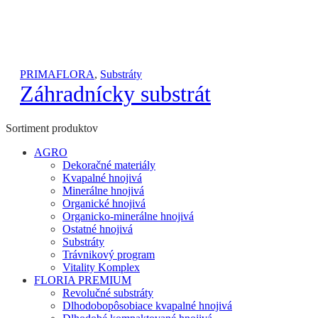
PRIMAFLORA
,
Substráty
Záhradnícky substrát
Sortiment produktov
AGRO
Dekoračné materiály
Kvapalné hnojivá
Minerálne hnojivá
Organické hnojivá
Organicko-minerálne hnojivá
Ostatné hnojivá
Substráty
Trávnikový program
Vitality Komplex
FLORIA PREMIUM
Revolučné substráty
Dlhodobopôsobiace kvapalné hnojivá