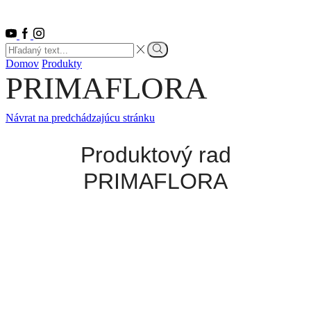
Youtube
Facebook
Instagram
Search
input
Vyhľadať
Domov
Produkty
PRIMAFLORA
Návrat na predchádzajúcu stránku
Produktový rad
PRIMAFLORA