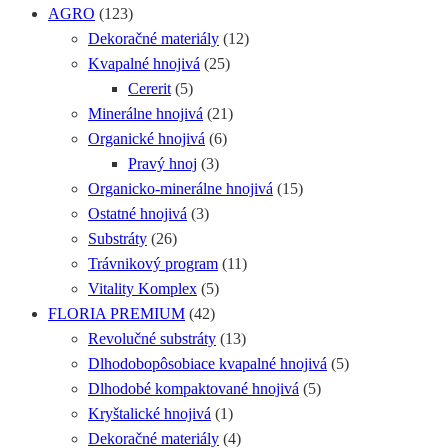
AGRO
(123)
Dekoračné materiály
(12)
Kvapalné hnojivá
(25)
Cererit
(5)
Minerálne hnojivá
(21)
Organické hnojivá
(6)
Pravý hnoj
(3)
Organicko-minerálne hnojivá
(15)
Ostatné hnojivá
(3)
Substráty
(26)
Trávnikový program
(11)
Vitality Komplex
(5)
FLORIA PREMIUM
(42)
Revolučné substráty
(13)
Dlhodobopôsobiace kvapalné hnojivá
(5)
Dlhodobé kompaktované hnojivá
(5)
Kryštalické hnojivá
(1)
Dekoračné materiály
(4)