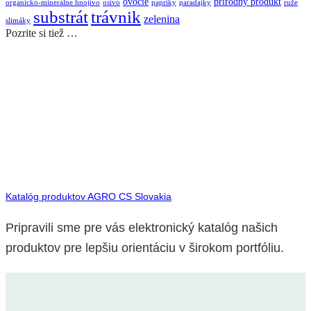
ovocie
prírodný produkt
organicko-minerálne hnojivo
osivo
papriky
paradajky
ruže
substrát
trávnik
zelenina
slimáky
Pozrite si tiež …
Katalóg produktov AGRO CS Slovakia
Pripravili sme pre vás elektronický katalóg našich
produktov pre lepšiu orientáciu v širokom portfóliu.