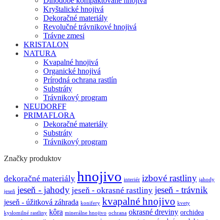
Dlhodobé kompaktované hnojivá
Kryštalické hnojivá
Dekoračné materiály
Revolučné trávnikové hnojivá
Trávne zmesi
KRISTALON
NATURA
Kvapalné hnojivá
Organické hnojivá
Prírodná ochrana rastlín
Substráty
Trávnikový program
NEUDORFF
PRIMAFLORA
Dekoračné materiály
Substráty
Trávnikový program
Značky produktov
hnojivo
izbové rastliny
dekoračné materiály
interiér
jahody
jeseň - jahody
jeseň - trávnik
jeseň - okrasné rastliny
jeseň
kvapalné hnojivo
jeseň - úžitková záhrada
konifery
kvety
kôra
okrasné dreviny
orchidea
kyslomilné rastliny
minerálne hnojivo
ochrana