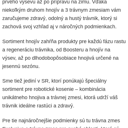
prvého výsevu až po prípravu na zimu. Vďaka
niekoľkým druhom hnojív a 3 trávnym zmesiam vám
zaručujeme zdravý, odolný a hustý trávnik, ktorý si
zachová svoj vzhľad aj v náročných podmienkach.
Sortiment hnojív zahŕňa produkty pre každú fázu rastu
a regeneráciu trávnika, od Boosteru a hnojív na
výsev, až po dlhodobopôsobiace hnojivá určené na
jesennú sezónu.
Sme tiež jediní v SR, ktorí ponúkajú špeciálny
sortiment pre robotické kosenie – kombinácia
unikátneho hnojiva a trávnej zmesi, ktorá udrží váš
trávnik ideálne rastúci a zdravý.
Pre tie najnáročnejšie podmienky sú tu trávna zmes