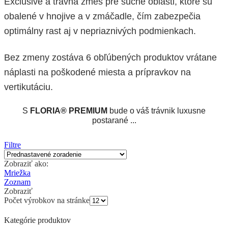
Exclusive a trávna zmes pre suché oblasti, ktoré sú
obalené v hnojive a v zmáčadle, čím zabezpečia
optimálny rast aj v nepriaznivých podmienkach.
Bez zmeny zostáva 6 obľúbených produktov vrátane
náplasti na poškodené miesta a prípravkov na
vertikutáciu.
S
FLORIA® PREMIUM
bude o váš trávnik luxusne
postarané ...
Filtre
Zobraziť ako:
Mriežka
Zoznam
Zobraziť
Počet výrobkov na stránke
Kategórie produktov