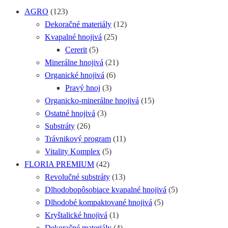
AGRO
(123)
Dekoračné materiály
(12)
Kvapalné hnojivá
(25)
Cererit
(5)
Minerálne hnojivá
(21)
Organické hnojivá
(6)
Pravý hnoj
(3)
Organicko-minerálne hnojivá
(15)
Ostatné hnojivá
(3)
Substráty
(26)
Trávnikový program
(11)
Vitality Komplex
(5)
FLORIA PREMIUM
(42)
Revolučné substráty
(13)
Dlhodobopôsobiace kvapalné hnojivá
(5)
Dlhodobé kompaktované hnojivá
(5)
Kryštalické hnojivá
(1)
Dekoračné materiály
(4)