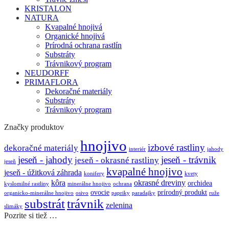
KRISTALON
NATURA
Kvapalné hnojivá
Organické hnojivá
Prírodná ochrana rastlín
Substráty
Trávnikový program
NEUDORFF
PRIMAFLORA
Dekoračné materiály
Substráty
Trávnikový program
Značky produktov
hnojivo
izbové rastliny
dekoračné materiály
interiér
jahody
jeseň - jahody
jeseň - trávnik
jeseň - okrasné rastliny
jeseň
kvapalné hnojivo
jeseň - úžitková záhrada
konifery
kvety
kôra
okrasné dreviny
orchidea
kyslomilné rastliny
minerálne hnojivo
ochrana
ovocie
prírodný produkt
organicko-minerálne hnojivo
osivo
papriky
paradajky
ruže
substrát
trávnik
zelenina
slimáky
Pozrite si tiež …