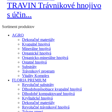
TRAVIN Trávnikové hnojivo
s účin...
Sortiment produktov
AGRO
Dekoračné materiály
Kvapalné hnojivá
Minerálne hnojivá
Organické hnojivá
Organicko-minerálne hnojivá
Ostatné hnojivá
Substráty
Trávnikový program
Vitality Komplex
FLORIA PREMIUM
Revolučné substráty
Dlhodobopôsobiace kvapalné hnojivá
Dlhodobé kompaktované hnojivá
Kryštalické hnojivá
Dekoračné materiály
Revolučné trávnikové hnojivá
Trávne zmesi