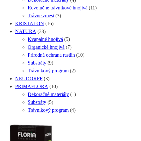
Revolučné trávnikové hnojivá
(11)
Trávne zmesi
(3)
KRISTALON
(16)
NATURA
(33)
Kvapalné hnojivá
(5)
Organické hnojivá
(7)
Prírodná ochrana rastlín
(10)
Substráty
(9)
Trávnikový program
(2)
NEUDORFF
(3)
PRIMAFLORA
(10)
Dekoračné materiály
(1)
Substráty
(5)
Trávnikový program
(4)