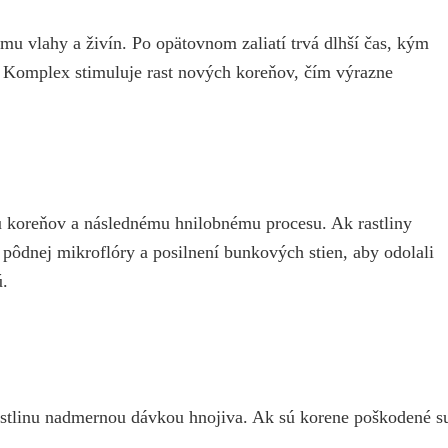
u vlahy a živín. Po opätovnom zaliatí trvá dlhší čas, kým
 Komplex stimuluje rast nových koreňov, čím výrazne
u koreňov a následnému hnilobnému procesu. Ak rastliny
pôdnej mikroflóry a posilnení bunkových stien, aby odolali
ú.
 rastlinu nadmernou dávkou hnojiva. Ak sú korene poškodené