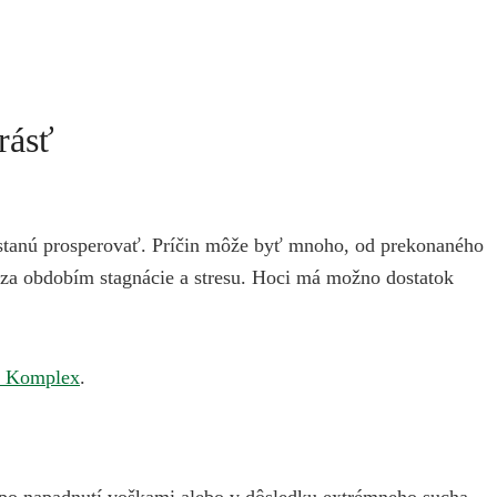
rásť
prestanú prosperovať. Príčin môže byť mnoho, od prekonaného
ádza obdobím stagnácie a stresu. Hoci má možno dostatok
ty Komplex
.
ad po napadnutí voškami alebo v dôsledku extrémneho sucha,