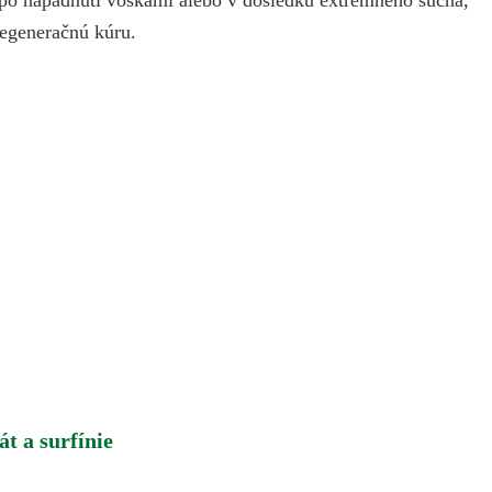
regeneračnú kúru.
t a surfínie