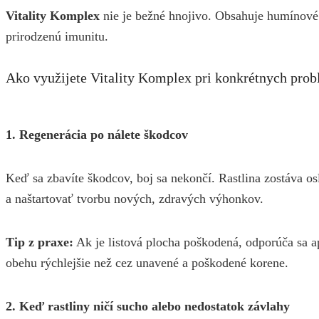
Vitality Komplex
nie je bežné hnojivo. Obsahuje humínové l
prirodzenú imunitu.
Ako využijete Vitality Komplex pri konkrétnych pro
1. Regenerácia po nálete škodcov
Keď sa zbavíte škodcov, boj sa nekončí. Rastlina zostáva os
a naštartovať tvorbu nových, zdravých výhonkov.
Tip z praxe:
Ak je listová plocha poškodená, odporúča sa ap
obehu rýchlejšie než cez unavené a poškodené korene.
2. Keď rastliny ničí sucho alebo nedostatok závlahy