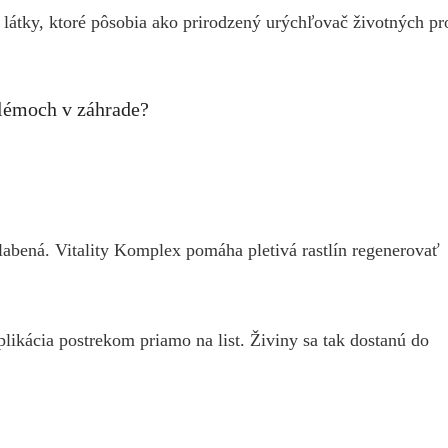
átky, ktoré pôsobia ako prirodzený urýchľovač životných proc
blémoch v záhrade?
labená. Vitality Komplex pomáha pletivá rastlín regenerovať
likácia postrekom priamo na list. Živiny sa tak dostanú do