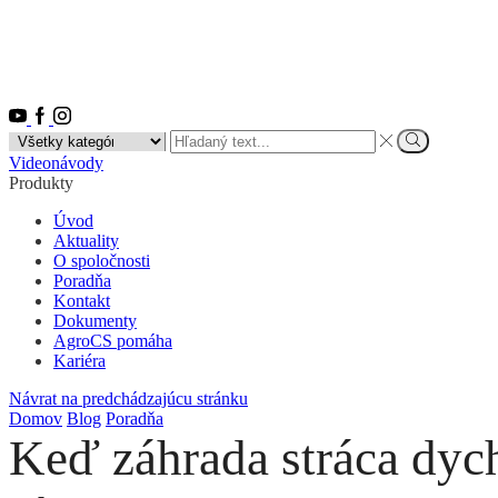
Youtube
Facebook
Instagram
Search
input
Vyhľadať
Videonávody
Produkty
Úvod
Aktuality
O spoločnosti
Poradňa
Kontakt
Dokumenty
AgroCS pomáha
Kariéra
Návrat na predchádzajúcu stránku
Domov
Blog
Poradňa
Keď záhrada stráca dych: