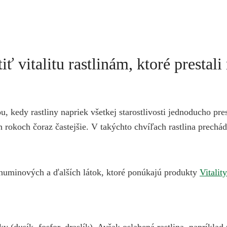
 vitalitu rastlinám, ktoré prestali 
iou, kedy rastliny napriek všetkej starostlivosti jednoducho 
h rokoch čoraz častejšie. V takýchto chvíľach rastlina prech
 huminových a ďalších látok, ktoré ponúkajú produkty
Vitali
y (dusík, fosfor, draslík). Avšak oslabená rastlina, napríkl