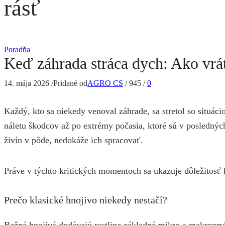
rásť
Poradňa
Keď záhrada stráca dych: Ako vrátiť
14. mája 2026
/
Pridané od
AGRO CS
/
945
/
0
Každý, kto sa niekedy venoval záhrade, sa stretol so situác
náletu škodcov až po extrémy počasia, ktoré sú v poslednýc
živín v pôde, nedokáže ich spracovať.
Práve v týchto kritických momentoch sa ukazuje dôležitosť
Prečo klasické hnojivo niekedy nestačí?
Bežné hnojivá dodávajú rastline základné mikro a makroprvk