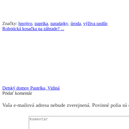
Značky:
hnojivo
,
paprika
,
paradajky
,
úroda
,
výživa rastlín
Robotická kosačka na záhrade? ...
Detský domov Pastelka, Vidiná
Pridať komentár
Vaša e-mailová adresa nebude zverejnená. Povinné polia sú