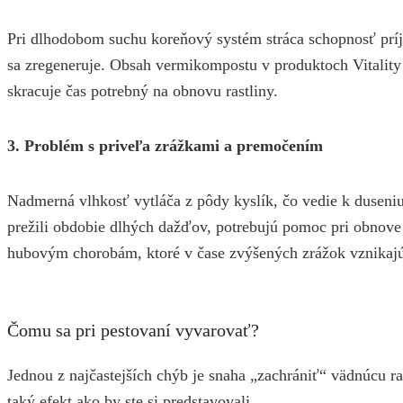
Pri dlhodobom suchu koreňový systém stráca schopnosť príjm
sa zregeneruje. Obsah vermikompostu v produktoch Vitality
skracuje čas potrebný na obnovu rastliny.
3. Problém s priveľa zrážkami a premočením
Nadmerná vlhkosť vytláča z pôdy kyslík, čo vedie k duseni
prežili obdobie dlhých dažďov, potrebujú pomoc pri obnove 
hubovým chorobám, ktoré v čase zvýšených zrážok vznikaj
Čomu sa pri pestovaní vyvarovať?
Jednou z najčastejších chýb je snaha „zachrániť“ vädnúcu
taký efekt ako by ste si predstavovali.