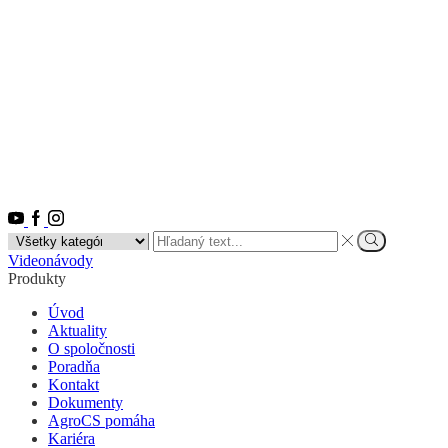
Youtube
Facebook
Instagram
Search
input
Vyhľadať
Videonávody
Produkty
Úvod
Aktuality
O spoločnosti
Poradňa
Kontakt
Dokumenty
AgroCS pomáha
Kariéra