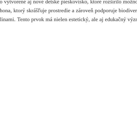
o vytvorené aj nové detské pieskovisko, ktoré rozšírilo možno
áhona, ktorý skrášľuje prostredie a zároveň podporuje biodiv
inami. Tento prvok má nielen estetický, ale aj edukačný význ