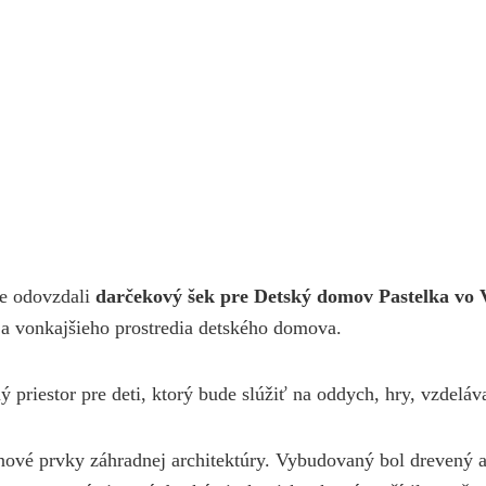
me odovzdali
darčekový šek pre Detský domov Pastelka vo V
y a vonkajšieho prostredia detského domova.
riestor pre deti, ktorý bude slúžiť na oddych, hry, vzdelávan
 nové prvky záhradnej architektúry. Vybudovaný bol drevený a