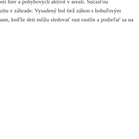
sti hier a pohybových aktivít v areáli. Súčasťou
erzitu v záhrade. Vysadený bol tiež záhon s bobuľovým
am, keďže deti môžu sledovať rast rastlín a podieľať sa na