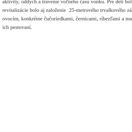
aktivity, oddych a trávenie voľného času vonku. Pre deti bol
revitalizácie bolo aj založenie 25-metrového trvalkového z
ovocím, konkrétne čučoriedkami, černicami, ríbezľami a mal
ich pestovaní.