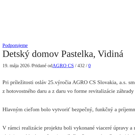
Podporujeme
Detský domov Pastelka, Vidiná
19. mája 2026
/
Pridané od
AGRO CS
/
432
/
0
Pri príležitosti osláv 25.výročia AGRO CS Slovakia, a.s. s
z hotovostného daru a z daru vo forme revitalizácie záhrad
Hlavným cieľom bolo vytvoriť bezpečný, funkčný a príjemný p
V rámci realizácie projektu boli vykonané viaceré úpravy a