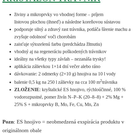
živiny a mikroprvky vo vhodnej forme – príjem
listovou plochou (ihneď) a následne koreňovou sústavou
podporuje silný a zdravý rast trávnika, potláča šírenie machu a
zvyšuje odolnosť voči chorobám
zaisťuje sýtozelenú farbu (predchádza žltnutiu)
vhodný aj na regeneráciu poškodených trávnikov
ideálny na všetky typy závlah – nezanáša trysky!
aplikácia zálievkou 1×14 dní večer alebo ráno
dávkovanie: 2 odmerky (2×10 g) hnojiva na 10 l vody
2
balenie 0,5 kg na 250 l zálievky na cca 100 m
trávnika
ZLOŽENIE
: kryštalické ES hnojivo, rýchloúčinné, 100 %
vodorozpustné, pomer živín N–P–K (20–8–8) + 2% Mg +
25% S + mikroprvky B, Mo, Fe, Cu, Mn, Zn
Pozn
: ES hnojivo = neobmedzená exspirácia produktu v
originálnom obale