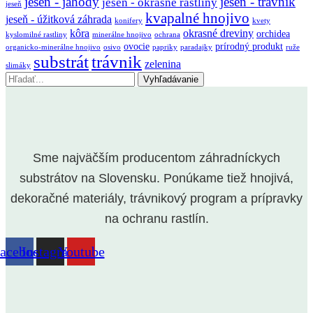
jeseň - jahody
jeseň - trávnik
jeseň - okrasné rastliny
jeseň
kvapalné hnojivo
jeseň - úžitková záhrada
konifery
kvety
kôra
okrasné dreviny
orchidea
kyslomilné rastliny
minerálne hnojivo
ochrana
ovocie
prírodný produkt
organicko-minerálne hnojivo
osivo
papriky
paradajky
ruže
substrát
trávnik
zelenina
slimáky
Vyhľadávanie
Sme najväčším producentom záhradníckych
substrátov na Slovensku. Ponúkame tiež hnojivá,
dekoračné materiály, trávnikový program a prípravky
na ochranu rastlín.
acebook
Instagram
Youtube