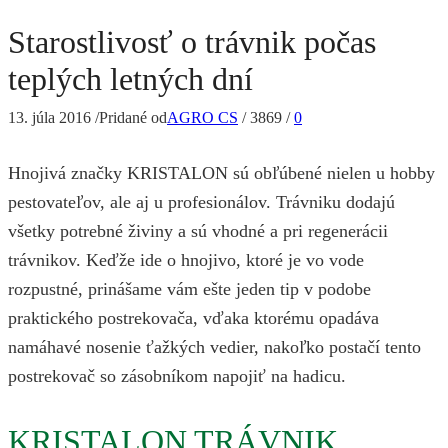
Starostlivosť o trávnik počas
teplých letných dní
13. júla 2016
/
Pridané od
AGRO CS
/
3869
/
0
Hnojivá značky KRISTALON sú obľúbené nielen u hobby
pestovateľov, ale aj u profesionálov. Trávniku dodajú
všetky potrebné živiny a sú vhodné a pri regenerácii
trávnikov. Keďže ide o hnojivo, ktoré je vo vode
rozpustné, prinášame vám ešte jeden tip v podobe
praktického postrekovača, vďaka ktorému opadáva
namáhavé nosenie ťažkých vedier, nakoľko postačí tento
postrekovač so zásobníkom napojiť na hadicu.
KRISTALON TRÁVNIK