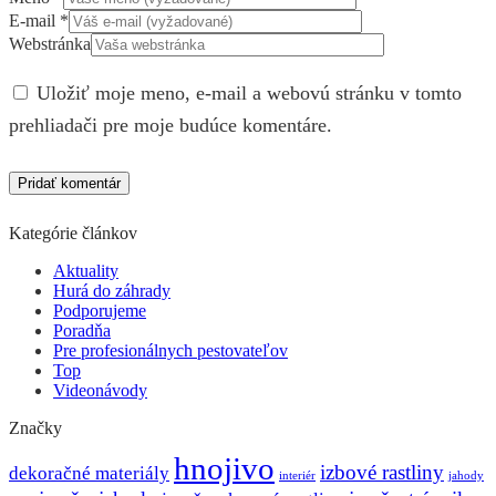
E-mail
*
Webstránka
Uložiť moje meno, e-mail a webovú stránku v tomto
prehliadači pre moje budúce komentáre.
Kategórie článkov
Aktuality
Hurá do záhrady
Podporujeme
Poradňa
Pre profesionálnych pestovateľov
Top
Videonávody
Značky
hnojivo
izbové rastliny
dekoračné materiály
interiér
jahody