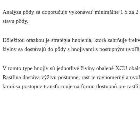
Analýza pôdy sa doporučuje vykonávať minimálne 1 x za 2 r
stavu pôdy.
Dôležitou otázkou je stratégia hnojenia, ktorá zahrňuje fr
živiny sa dostávajú do pôdy s hnojivami s postupným uvoľň
V tomto type hnojív sú jednotlivé živiny obalené XCU ob
Rastlina dostáva výživu postupne, rast je rovnomerný a uvo
ktorá sa postupne transformuje na formu dostupnú pre rastl