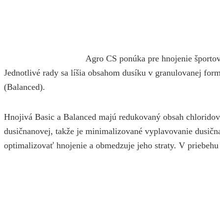
Agro CS ponúka pre hnojenie športov
Jednotlivé rady sa líšia obsahom dusíku v granulovanej f
(Balanced).
Hnojivá Basic a Balanced majú redukovaný obsah chloridov 
dusičnanovej, takže je minimalizované vyplavovanie dusič
optimalizovať hnojenie a obmedzuje jeho straty. V priebehu r