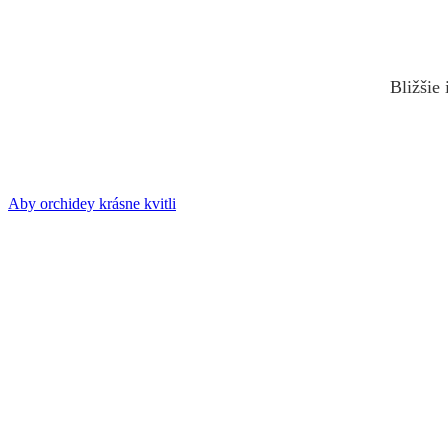
Bližšie
Aby orchidey krásne kvitli