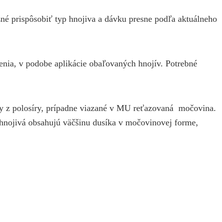
né prispôsobiť typ hnojiva a dávku presne podľa aktuálneho
šenia, v podobe aplikácie obaľovaných hnojív. Potrebné
 z polosíry, prípadne viazané v MU reťazovaná močovina.
 hnojivá obsahujú väčšinu dusíka v močovinovej forme,