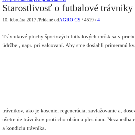
Starostlivosť o futbalové trávniky
10. februára 2017
/
Pridané od
AGRO CS
/
4519
/
4
Trávnikové plochy športových futbalových ihrísk sa v prieb
údržbe , napr. pri valcovaní. Aby sme dosiahli primeranú kv
trávnikov, ako je kosenie, regenerácia, zavlažovanie a, dosev
ošetrenie trávnikov proti chorobám a plesniam. Nezanedbat
a kondíciu trávnika.