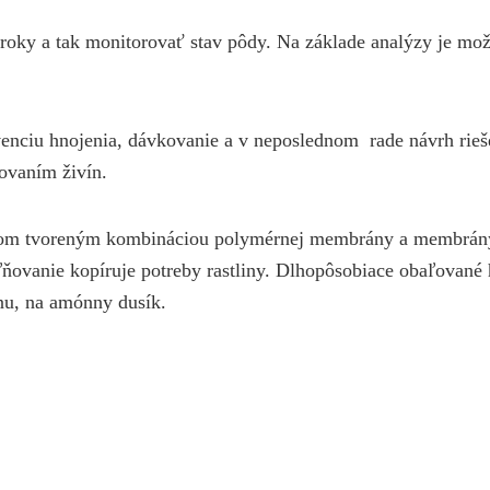
oky a tak monitorovať stav pôdy. Na základe analýzy je mož
ekvenciu hnojenia, dávkovanie a v neposlednom rade návrh rie
ovaním živín.
alom tvoreným kombináciou polymérnej membrány a membrány
ľňovanie kopíruje potreby rastliny. Dlhopôsobiace obaľované
inu, na amónny dusík.