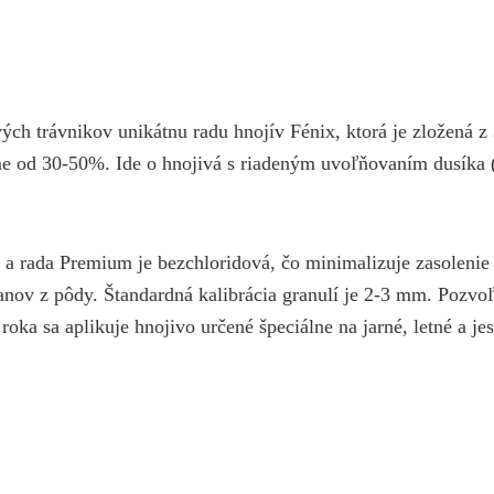
ých trávnikov unikátnu radu hnojív Fénix, ktorá je zložená 
orme od 30-50%. Ide o hnojivá s riadeným uvoľňovaním dusík
a rada Premium je bezchloridová, čo minimalizuje zasolenie
nanov z pôdy. Štandardná kalibrácia granulí je 2-3 mm. Poz
oka sa aplikuje hnojivo určené špeciálne na jarné, letné a je