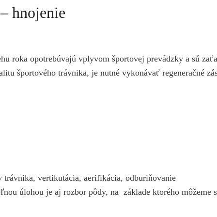
 – hnojenie
ehu roka opotrebúvajú vplyvom športovej prevádzky a sú zaťaž
alitu športového trávnika, je nutné vykonávať regeneračné zá
 trávnika, vertikutácia, aerifikácia, odburiňovanie
eľnou úlohou je aj rozbor pôdy, na základe ktorého môžeme s