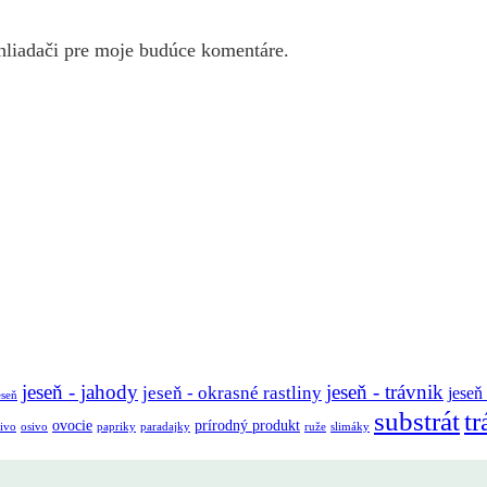
hliadači pre moje budúce komentáre.
jeseň - jahody
jeseň - trávnik
jeseň - okrasné rastliny
jeseň
eseň
substrát
tr
ovocie
prírodný produkt
ivo
osivo
papriky
paradajky
ruže
slimáky