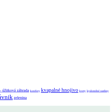
kvapalné hnojivo
 - úžitková záhrada
konifery
kvety
kyslomilné rastliny
ávnik
zelenina