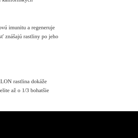
vú imunitu a regeneruje
ť znášajú rastliny po jeho
LON rastlina dokáže
lite až o 1/3 bohatšie