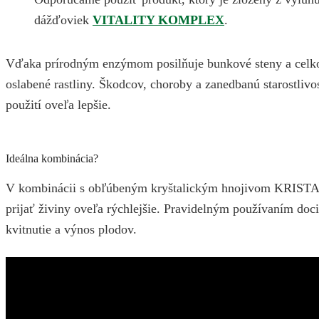
dážďoviek
VITALITY KOMPLEX
.
Vďaka prírodným enzýmom posilňuje bunkové steny a celko
oslabené rastliny. Škodcov, choroby a zanedbanú starostlivos
použití oveľa lepšie.
Ideálna kombinácia?
V kombinácii s obľúbeným kryštalickým hnojivom KRISTA
prijať živiny oveľa rýchlejšie. Pravidelným používaním docie
kvitnutie a výnos plodov.