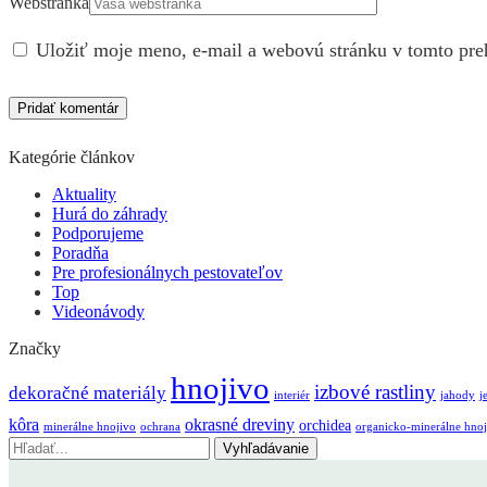
Webstránka
Uložiť moje meno, e-mail a webovú stránku v tomto pre
Kategórie článkov
Aktuality
Hurá do záhrady
Podporujeme
Poradňa
Pre profesionálnych pestovateľov
Top
Videonávody
Značky
hnojivo
izbové rastliny
dekoračné materiály
interiér
jahody
j
kôra
okrasné dreviny
orchidea
minerálne hnojivo
ochrana
organicko-minerálne hnoj
Vyhľadávanie