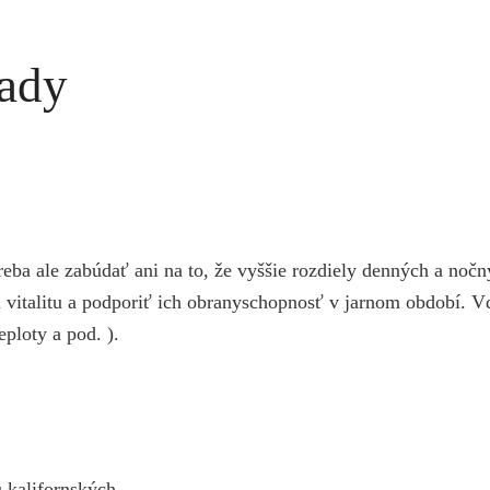
rady
etreba ale zabúdať ani na to, že vyššie rozdiely denných a noč
u vitalitu a podporiť ich obranyschopnosť v jarnom období. V
eploty a pod. ).
 kalifornských