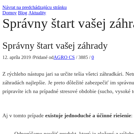
Návrat na predchádzajúcu stránku
Domov
Blog
Aktuality
Správny štart vašej záh
Správny štart vašej záhrady
12. apríla 2019
/
Pridané od
AGRO CS
/
3885
/
0
Z rýchleho nástupu jari sa určite tešia všetci záhradkári. N
záhradách najlepšie. Je preto dôležité zabezpečiť im správn
pripravíte ich na prípadné stresové obdobie (sucho, vysoké t
Aj v tomto prípade
existuje jednoduché a účinné riešenie
:
Odporúčame použiť produkt, ktorý je zložený z výluhu