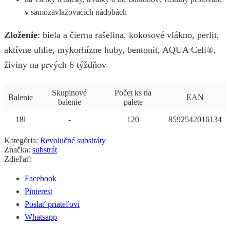
v samozavlažovacích nádobách
Zloženie
: biela a čierna rašelina, kokosové vlákno, perlit,
aktívne uhlie, mykorhízne huby, bentonit, AQUA Cell®,
živiny na prvých 6 týždňov
Skupinové
Počet ks na
Balenie
EAN
balenie
palete
18l
-
120
8592542016134
Kategória:
Revolučné substráty
Značka:
substrát
Zdieľať:
Facebook
Pinterest
Poslať priateľovi
Whatsapp