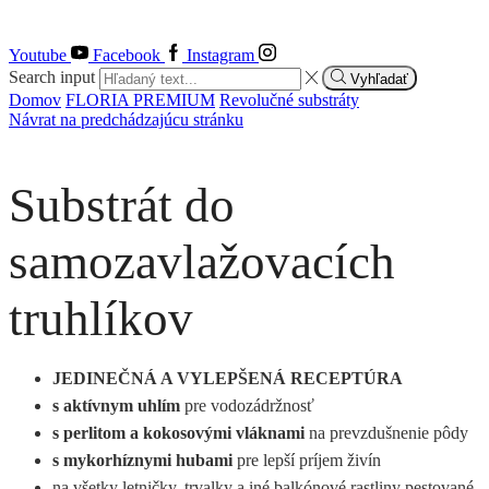
Youtube
Facebook
Instagram
Search input
Vyhľadať
Domov
FLORIA PREMIUM
Revolučné substráty
Návrat na predchádzajúcu stránku
Substrát do
samozavlažovacích
truhlíkov
JEDINEČNÁ A VYLEPŠENÁ RECEPTÚRA
s aktívnym uhlím
pre vodozádržnosť
s perlitom a kokosovými vláknami
na prevzdušnenie pôdy
s mykorhíznymi hubami
pre lepší príjem živín
na všetky letničky, trvalky a iné balkónové rastliny pestované