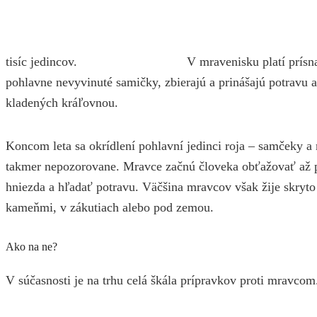
tisíc jedincov.
V mravenisku platí prísn
pohlavne nevyvinuté samičky, zbierajú a prinášajú potravu a
kladených kráľovnou.
Koncom leta sa okrídlení pohlavní jedinci roja – samčeky 
takmer nepozorovane. Mravce začnú človeka obťažovať až p
hniezda a hľadať potravu. Väčšina mravcov však žije skryto
kameňmi, v zákutiach alebo pod zemou.
Ako na ne?
V súčasnosti je na trhu celá škála prípravkov proti mravcom.