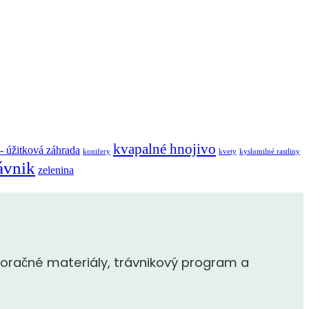
kvapalné hnojivo
 - úžitková záhrada
konifery
kvety
kyslomilné rastliny
ávnik
zelenina
oračné materiály, trávnikový program a