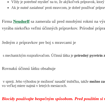
Vždy je potrebné myslieť na to, že akýkoľvek prípravok, ktorý
Ak je nutné zasiahnuť proti mravcom, je dobré používať príprav
Firma
Neudorff
sa zamerala už pred mnohými rokmi na výsku
vyrába niekoľko veľmi účinných prípravkov. Prírodné príp
Jedným z prípravkov pre boj s mravcami je
s mechanickým rozprašovačom. Účinná látka je
prírodný pyretrín 
Rovnakú účinnú látku obsahuje
v spreji. Jeho výhodou je možnosť nasadiť trubičku, takže
možno za
vo veľkej miere najmä v letných mesiacoch.
Biocídy používajte bezpečným spôsobom. Pred použitím si v