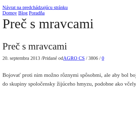
Návrat na predchádzajúcu stránku
Domov
Blog
Poradňa
Preč s mravcami
Preč s mravcami
20. septembra 2013
/
Pridané od
AGRO CS
/
3806
/
0
Bojovať proti nim možno rôznymi spôsobmi, ale aby bol boj 
do skupiny spoločensky žijúceho hmyzu, podobne ako včely 