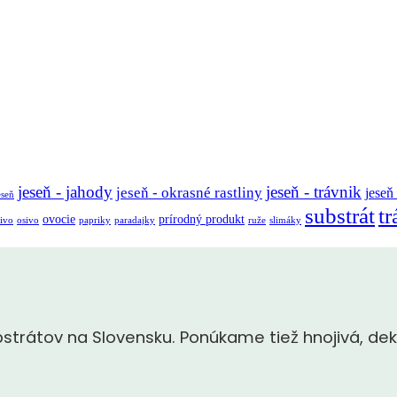
jeseň - jahody
jeseň - trávnik
jeseň - okrasné rastliny
jeseň
eseň
substrát
tr
ovocie
prírodný produkt
ivo
osivo
papriky
paradajky
ruže
slimáky
rátov na Slovensku. Ponúkame tiež hnojivá, dek