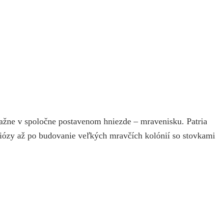
važne v spoločne postavenom hniezde – mravenisku. Patria
biózy až po budovanie veľkých mravčích kolónií so stovkami