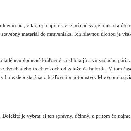
a hierarchia, v ktorej majú mravce určené svoje miesto a úlo
 stavebný materiál do mraveniska. Ich hlavnou úlohou je však 
a mladé neoplodnené kráľovné sa zhlukujú a vo vzduchu pária
o dvoch alebo troch rokoch od založenia hniezda. V tom čas
 v hniezde a stará sa o kráľovnú a potomstvo. Mravcom najvi
 Dôležité je vybrať si ten správny, účinný, a pritom čo najme