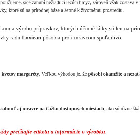
 použijeme, síce zahubí nežiaduci lezúci hmyz, zároveň však zostáva v
ky, ktoré sú na prírodnej báze a šetrné k životnému prostrediu.
m a výrobu prípravkov, ktorých účinné látky sú len na prír
ravky radu
Loxiran
pôsobia proti mravcom spoľahlivo.
z kvetov margaréty
. Veľkou výhodou je, že
pôsobí okamžite a nezaťa
siahnuť aj mravce na ťažko dostupných miestach
, ako sú rôzne šk
ždy prečítajte etiketu a informácie o výrobku
.