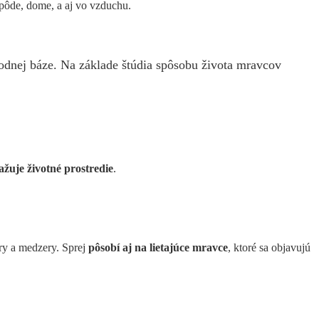
 pôde, dome, a aj vo vzduchu.
odnej báze. Na základe štúdia spôsobu života mravcov
žuje životné prostredie
.
áry a medzery. Sprej
pôsobí aj na lietajúce mravce
, ktoré sa objavujú