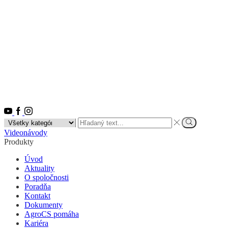
Youtube
Facebook
Instagram
Search
input
Vyhľadať
Videonávody
Produkty
Úvod
Aktuality
O spoločnosti
Poradňa
Kontakt
Dokumenty
AgroCS pomáha
Kariéra