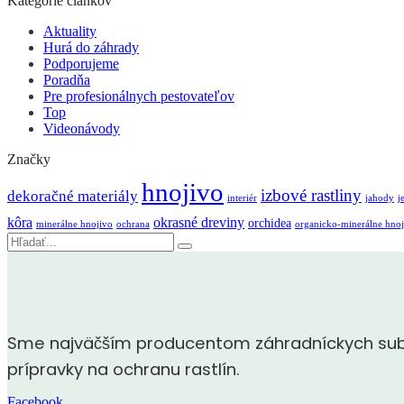
Kategórie článkov
Aktuality
Hurá do záhrady
Podporujeme
Poradňa
Pre profesionálnych pestovateľov
Top
Videonávody
Značky
hnojivo
izbové rastliny
dekoračné materiály
interiér
jahody
j
kôra
okrasné dreviny
orchidea
minerálne hnojivo
ochrana
organicko-minerálne hnoj
Vyhľadávanie
Sme najväčším producentom záhradníckych subst
prípravky na ochranu rastlín.
Facebook