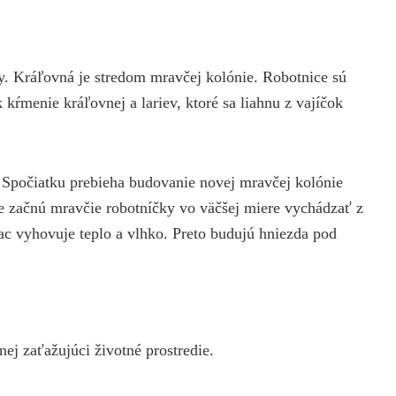
hy. Kráľovná je stredom mravčej kolónie. Robotnice sú
kŕmenie kráľovnej a lariev, ktoré sa liahnu z vajíčok
. Spočiatku prebieha budovanie novej mravčej kolónie
e začnú mravčie robotníčky vo väčšej miere vychádzať z
ac vyhovuje teplo a vlhko. Preto budujú hniezda pod
nej zaťažujúci životné prostredie.