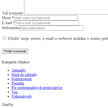
Váš komentár
Meno
*
E-mail
*
Webstránka
Uložiť moje meno, e-mail a webovú stránku v tomto pre
Kategórie článkov
Aktuality
Hurá do záhrady
Podporujeme
Poradňa
Pre profesionálnych pestovateľov
Top
Videonávody
Značky