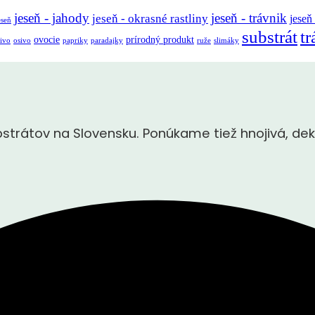
jeseň - jahody
jeseň - trávnik
jeseň - okrasné rastliny
jeseň
eseň
substrát
tr
ovocie
prírodný produkt
ivo
osivo
papriky
paradajky
ruže
slimáky
rátov na Slovensku. Ponúkame tiež hnojivá, dek