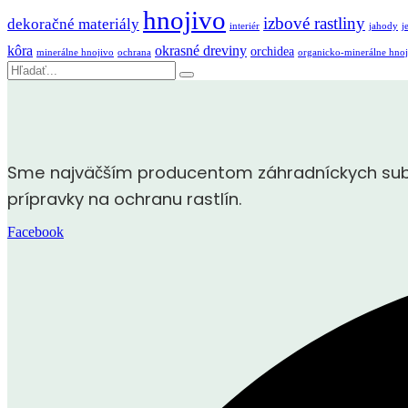
hnojivo
izbové rastliny
dekoračné materiály
interiér
jahody
j
kôra
okrasné dreviny
orchidea
minerálne hnojivo
ochrana
organicko-minerálne hnoj
Vyhľadávanie
Sme najväčším producentom záhradníckych subst
prípravky na ochranu rastlín.
Facebook