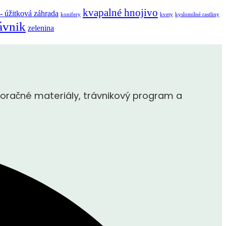
kvapalné hnojivo
 - úžitková záhrada
konifery
kvety
kyslomilné rastliny
ávnik
zelenina
oračné materiály, trávnikový program a