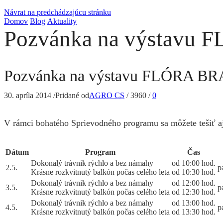
Návrat na predchádzajúcu stránku
Domov
Blog
Aktuality
Pozvánka na výstavu
Pozvánka na výstavu FLÓRA B
30. apríla 2014
/
Pridané od
AGRO CS
/
3960
/
0
V rámci bohatého Sprievodného programu sa môžete tešiť aj
Dátum
Program
Čas
Dokonalý trávnik rýchlo a bez námahy
od 10:00 hod.
2.5.
p
Krásne rozkvitnutý balkón počas celého leta
od 10:30 hod.
Dokonalý trávnik rýchlo a bez námahy
od 12:00 hod.
3.5.
p
Krásne rozkvitnutý balkón počas celého leta
od 12:30 hod.
Dokonalý trávnik rýchlo a bez námahy
od 13:00 hod.
4.5.
p
Krásne rozkvitnutý balkón počas celého leta
od 13:30 hod.