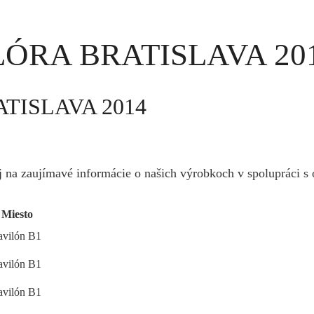
 FLÓRA BRATISLAVA 20
RATISLAVA 2014
 na zaujímavé informácie o našich výrobkoch v spolupráci s 
Miesto
avilón B1
avilón B1
avilón B1