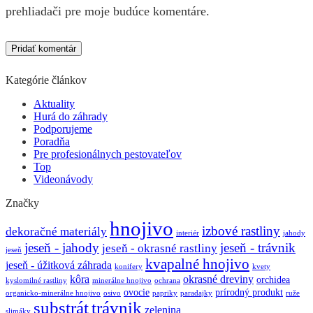
prehliadači pre moje budúce komentáre.
Kategórie článkov
Aktuality
Hurá do záhrady
Podporujeme
Poradňa
Pre profesionálnych pestovateľov
Top
Videonávody
Značky
hnojivo
izbové rastliny
dekoračné materiály
interiér
jahody
jeseň - jahody
jeseň - trávnik
jeseň - okrasné rastliny
jeseň
kvapalné hnojivo
jeseň - úžitková záhrada
konifery
kvety
kôra
okrasné dreviny
orchidea
kyslomilné rastliny
minerálne hnojivo
ochrana
ovocie
prírodný produkt
organicko-minerálne hnojivo
osivo
papriky
paradajky
ruže
substrát
trávnik
zelenina
slimáky