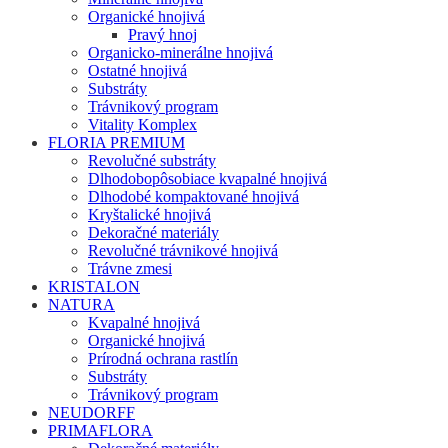
Organické hnojivá
Pravý hnoj
Organicko-minerálne hnojivá
Ostatné hnojivá
Substráty
Trávnikový program
Vitality Komplex
FLORIA PREMIUM
Revolučné substráty
Dlhodobopôsobiace kvapalné hnojivá
Dlhodobé kompaktované hnojivá
Kryštalické hnojivá
Dekoračné materiály
Revolučné trávnikové hnojivá
Trávne zmesi
KRISTALON
NATURA
Kvapalné hnojivá
Organické hnojivá
Prírodná ochrana rastlín
Substráty
Trávnikový program
NEUDORFF
PRIMAFLORA