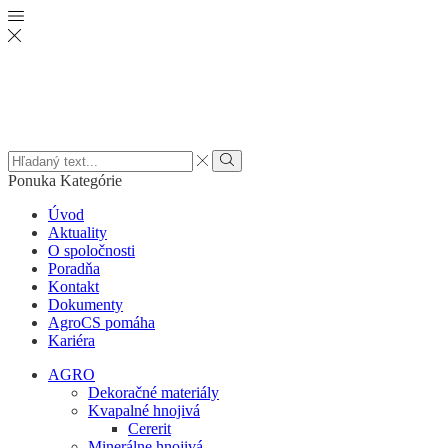
Search
input
Vyhľadať
Ponuka
Kategórie
Úvod
Aktuality
O spoločnosti
Poradňa
Kontakt
Dokumenty
AgroCS pomáha
Kariéra
AGRO
Dekoračné materiály
Kvapalné hnojivá
Cererit
Minerálne hnojivá