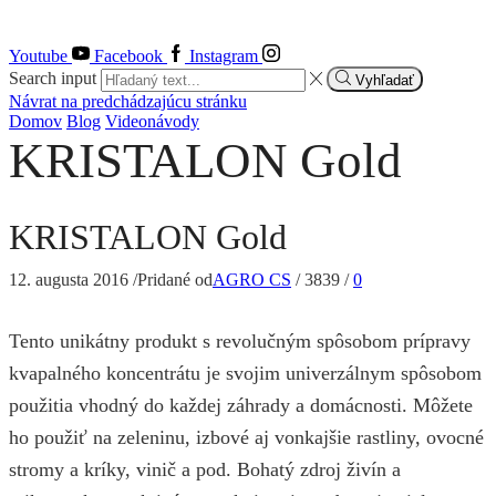
Youtube
Facebook
Instagram
Search input
Vyhľadať
Návrat na predchádzajúcu stránku
Domov
Blog
Videonávody
KRISTALON Gold
KRISTALON Gold
12. augusta 2016
/
Pridané od
AGRO CS
/
3839
/
0
Tento unikátny produkt s revolučným spôsobom prípravy
kvapalného koncentrátu je svojim univerzálnym spôsobom
použitia vhodný do každej záhrady a domácnosti. Môžete
ho použiť na zeleninu, izbové aj vonkajšie rastliny, ovocné
stromy a kríky, vinič a pod. Bohatý zdroj živín a