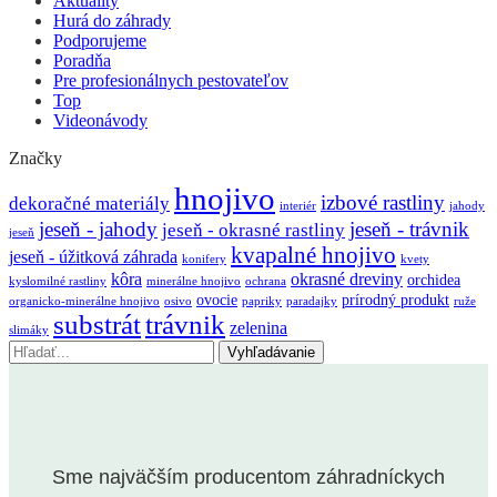
Aktuality
Hurá do záhrady
Podporujeme
Poradňa
Pre profesionálnych pestovateľov
Top
Videonávody
Značky
hnojivo
izbové rastliny
dekoračné materiály
interiér
jahody
jeseň - jahody
jeseň - trávnik
jeseň - okrasné rastliny
jeseň
kvapalné hnojivo
jeseň - úžitková záhrada
konifery
kvety
kôra
okrasné dreviny
orchidea
kyslomilné rastliny
minerálne hnojivo
ochrana
ovocie
prírodný produkt
organicko-minerálne hnojivo
osivo
papriky
paradajky
ruže
substrát
trávnik
zelenina
slimáky
Vyhľadávanie
Sme najväčším producentom záhradníckych