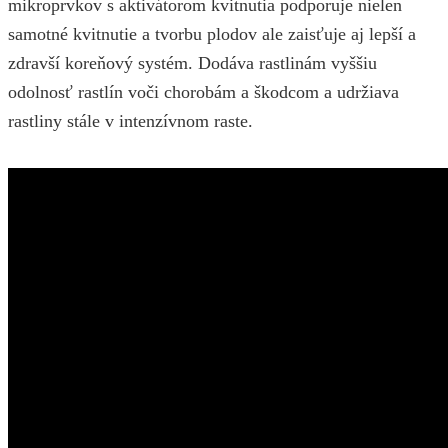
mikroprvkov s aktivátorom kvitnutia podporuje nielen
samotné kvitnutie a tvorbu plodov ale zaisťuje aj lepší a
zdravší koreňový systém. Dodáva rastlinám vyššiu
odolnosť rastlín voči chorobám a škodcom a udržiava
rastliny stále v intenzívnom raste.