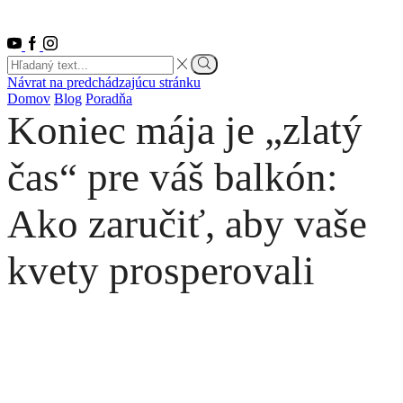
Youtube
Facebook
Instagram
Search
input
Vyhľadať
Návrat na predchádzajúcu stránku
Domov
Blog
Poradňa
Koniec mája je „zlatý
čas“ pre váš balkón:
Ako zaručiť, aby vaše
kvety prosperovali