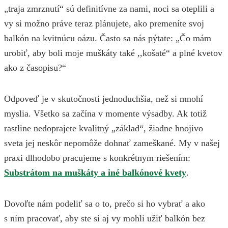
„traja zmrznutí“ sú definitívne za nami, noci sa oteplili a
vy si možno práve teraz plánujete, ako premeníte svoj
balkón na kvitnúcu oázu. Často sa nás pýtate: „Čo mám
urobiť, aby boli moje muškáty také ,,košaté“ a plné kvetov
ako z časopisu?“
Odpoveď je v skutočnosti jednoduchšia, než si mnohí
myslia. Všetko sa začína v momente výsadby. Ak totiž
rastline nedoprajete kvalitný „základ“, žiadne hnojivo
sveta jej neskôr nepomôže dohnať zameškané. My v našej
praxi dlhodobo pracujeme s konkrétnym riešením:
Substrátom na muškáty a iné balkónové kvety
.
Dovoľte nám podeliť sa o to, prečo si ho vybrať a ako
s ním pracovať, aby ste si aj vy mohli užiť balkón bez