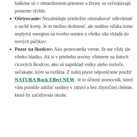
balkóne sú v obmedzenom priestore a živiny sa vyčerpávajú
pomerne rýchlo.
Ošetrovanie:
Nezabúdajte priebežne odstraňovať odkvitnuté
a suché kvety. Je to možno drobnosť, ale rastlina vďaka tomu
neplytvá energiou na tvorbu semien a všetku silu vkladá do
nových púčikov.
Pozor na škodcov:
Ako pestovatelia vieme, že nie vždy ide
všetko hladko. Ak si v priebehu sezóny všimnete na listoch
cicavých škodcov, ako sú napríklad vošky alebo roztoče,
nečakajte, kým sa rozšíria. Z našej praxe odporúčame použiť
NATURA Rock Effect NEW
. Je to účinný pomocník, ktorý
vám pomôže udržať rastliny v zdraví a bez zbytočnej chémie,
ktorá by zaťažovala okolie.