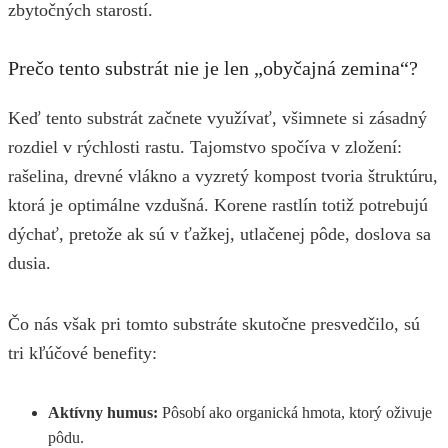
zbytočných starostí.
Prečo tento substrát nie je len „obyčajná zemina“?
Keď tento substrát začnete využívať, všimnete si zásadný
rozdiel v rýchlosti rastu. Tajomstvo spočíva v zložení:
rašelina, drevné vlákno a vyzretý kompost tvoria štruktúru,
ktorá je optimálne vzdušná. Korene rastlín totiž potrebujú
dýchať, pretože ak sú v ťažkej, utlačenej pôde, doslova sa
dusia.
Čo nás však pri tomto substráte skutočne presvedčilo, sú
tri kľúčové benefity:
Aktívny humus:
Pôsobí ako organická hmota, ktorý oživuje
pôdu.