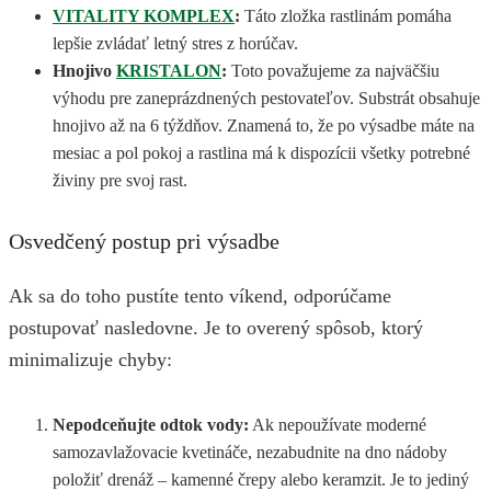
VITALITY KOMPLEX
:
Táto zložka rastlinám pomáha
lepšie zvládať letný stres z horúčav.
Hnojivo
KRISTALON
:
Toto považujeme za najväčšiu
výhodu pre zaneprázdnených pestovateľov. Substrát obsahuje
hnojivo až na 6 týždňov. Znamená to, že po výsadbe máte na
mesiac a pol pokoj a rastlina má k dispozícii všetky potrebné
živiny pre svoj rast.
Osvedčený postup pri výsadbe
Ak sa do toho pustíte tento víkend, odporúčame
postupovať nasledovne. Je to overený spôsob, ktorý
minimalizuje chyby:
Nepodceňujte odtok vody:
Ak nepoužívate moderné
samozavlažovacie kvetináče, nezabudnite na dno nádoby
položiť drenáž – kamenné črepy alebo keramzit. Je to jediný