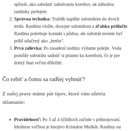
spôsob, ako zabrániť zahnívaniu koreňov, ak náhodou
rastlinky prelejete.
Správna technika:
Truhlík naplňte substrátom do dvoch
tretín. Rastlinu vložte, dosypte substrátom a
zľahka pritlačte
.
Rastlina potrebuje kontakt s pôdou, ale substrát nesmie byť
príliš utlačený ako „betón“.
Prvá zálievka:
Po zasadení rastliny výdatne polejte. Voda
pomôže substrátu sadnúť si priamo ku koreňom, čo je pre
dobrý štart veľmi dôležité.
Čo robiť a čomu sa radšej vyhnúť?
Z našej praxe máme pár tipov, ktoré vám ušetria
sklamanie:
Pravidelnosť:
Po 3 až 4 týždňoch začnite s prihnojovaní.
Ideálnou voľbou je hnojivo Kristalon Muškát. Rastliny na