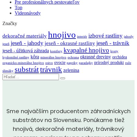
Pre profesionálnych pestovateľov
Top
Videonávody
Značky
hnojivo
izbové rastliny
dekoračné materiály
interiér
jahody
jeseň - jahody
jeseň - trávnik
jeseň - okrasné rastliny
jeseň
kvapalné hnojivo
jeseň - úžitková záhrada
konifery
kvety
kôra
okrasné dreviny
orchidea
kyslomilné rastliny
minerálne hnojivo
ochrana
ovocie
prírodný produkt
organicko-minerálne hnojivo
osivo
papriky
paradajky
ruže
substrát
trávnik
zelenina
slimáky
Vyhľadávanie
Sme najväčším producentom záhradníckych
substrátov na Slovensku. Ponúkame tiež
hnojivá, dekoračné materiály, trávnikový