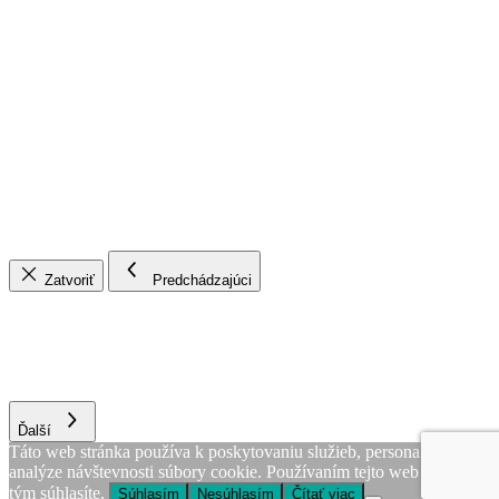
Zatvoriť
Predchádzajúci
Ďalší
Táto web stránka používa k poskytovaniu služieb, personalizácii, a
analýze návštevnosti súbory cookie. Používaním tejto web stránky s
tým súhlasíte.
Súhlasím
Nesúhlasím
Čítať viac