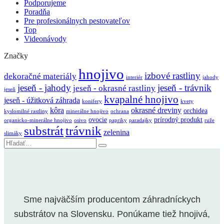
Podporujeme
Poradňa
Pre profesionálnych pestovateľov
Top
Videonávody
Značky
hnojivo
izbové rastliny
dekoračné materiály
interiér
jahody
jeseň - jahody
jeseň - trávnik
jeseň - okrasné rastliny
jeseň
kvapalné hnojivo
jeseň - úžitková záhrada
konifery
kvety
kôra
okrasné dreviny
orchidea
kyslomilné rastliny
minerálne hnojivo
ochrana
ovocie
prírodný produkt
organicko-minerálne hnojivo
osivo
papriky
paradajky
ruže
substrát
trávnik
zelenina
slimáky
Vyhľadávanie
Sme najväčším producentom záhradníckych
substrátov na Slovensku. Ponúkame tiež hnojivá,