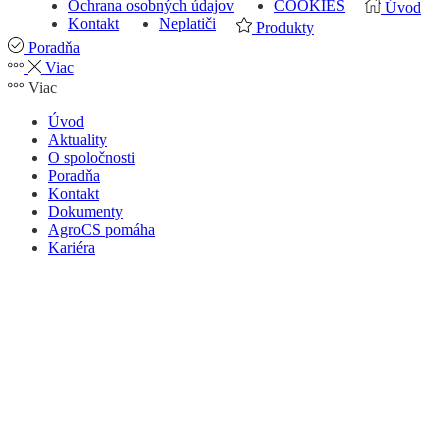
Ochrana osobných údajov
COOKIES
Úvod
Kontakt
Neplatiči
Produkty
Poradňa
Viac
Viac
Úvod
Aktuality
O spoločnosti
Poradňa
Kontakt
Dokumenty
AgroCS pomáha
Kariéra