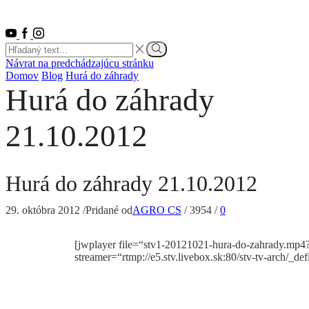
Youtube
Facebook
Instagram
Search
input
Vyhľadať
Návrat na predchádzajúcu stránku
Domov
Blog
Hurá do záhrady
Hurá do záhrady
21.10.2012
Hurá do záhrady 21.10.2012
29. októbra 2012
/
Pridané od
AGRO CS
/
3954
/
0
[jwplayer file=“stv1-20121021-hura-do-zahrady.mp4
streamer=“rtmp://e5.stv.livebox.sk:80/stv-tv-arch/_d