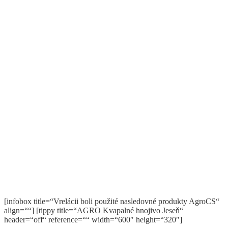
[infobox title=“Vrelácii boli použité nasledovné produkty AgroCS“
align=““] [tippy title=“AGRO Kvapalné hnojivo Jeseň“
header=“off“ reference=““ width=“600″ height=“320″]