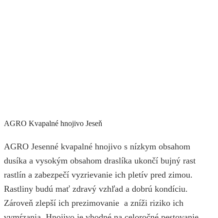
AGRO Kvapalné hnojivo Jeseň
AGRO Jesenné kvapalné hnojivo s nízkym obsahom
dusíka a vysokým obsahom draslíka ukončí bujný rast
rastlín a zabezpečí vyzrievanie ich pletív pred zimou.
Rastliny budú mať zdravý vzhľad a dobrú kondíciu.
Zároveň zlepší ich prezimovanie a zníži riziko ich
vymŕzania. Hnojivo je vhodné na celoročné pestovanie