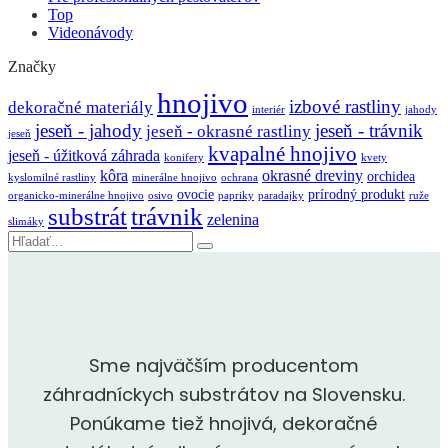
Top
Videonávody
Značky
hnojivo
izbové rastliny
dekoračné materiály
interiér
jahody
jeseň - jahody
jeseň - trávnik
jeseň - okrasné rastliny
jeseň
kvapalné hnojivo
jeseň - úžitková záhrada
konifery
kvety
kôra
okrasné dreviny
orchidea
kyslomilné rastliny
minerálne hnojivo
ochrana
ovocie
prírodný produkt
organicko-minerálne hnojivo
osivo
papriky
paradajky
ruže
substrát
trávnik
zelenina
slimáky
Sme najväčším producentom
záhradníckych substrátov na Slovensku.
Ponúkame tiež hnojivá, dekoračné