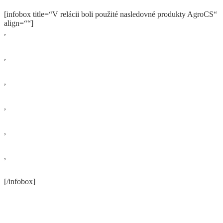
[infobox title=“V relácii boli použité nasledovné produkty AgroCS“
align=““]
,
,
,
,
,
,
[/infobox]