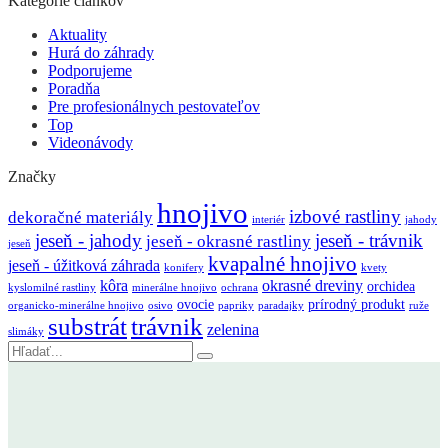
Kategórie článkov
Aktuality
Hurá do záhrady
Podporujeme
Poradňa
Pre profesionálnych pestovateľov
Top
Videonávody
Značky
hnojivo
izbové rastliny
dekoračné materiály
interiér
jahody
jeseň - jahody
jeseň - trávnik
jeseň - okrasné rastliny
jeseň
kvapalné hnojivo
jeseň - úžitková záhrada
konifery
kvety
kôra
okrasné dreviny
orchidea
kyslomilné rastliny
minerálne hnojivo
ochrana
ovocie
prírodný produkt
organicko-minerálne hnojivo
osivo
papriky
paradajky
ruže
substrát
trávnik
zelenina
slimáky
Vyhľadávanie