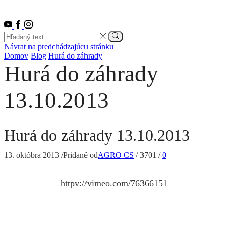
Youtube
Facebook
Instagram
Search
input
Vyhľadať
Návrat na predchádzajúcu stránku
Domov
Blog
Hurá do záhrady
Hurá do záhrady
13.10.2013
Hurá do záhrady 13.10.2013
13. októbra 2013
/
Pridané od
AGRO CS
/
3701
/
0
httpv://vimeo.com/76366151