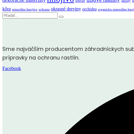
dekoračné materiály
interiér
jahody
j
kôra
okrasné dreviny
orchidea
minerálne hnojivo
ochrana
organicko-minerálne hnoj
Vyhľadávanie
Sme najväčším producentom záhradníckych subst
prípravky na ochranu rastlín.
Facebook