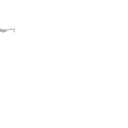
lign=““]