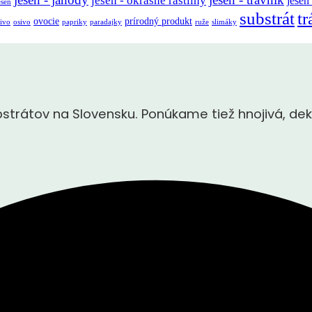
jeseň - okrasné rastliny
jeseň
eseň
substrát
tr
ovocie
prírodný produkt
ivo
osivo
papriky
paradajky
ruže
slimáky
rátov na Slovensku. Ponúkame tiež hnojivá, dek