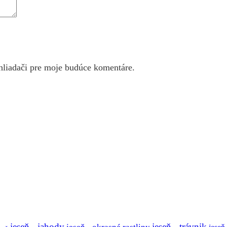
hliadači pre moje budúce komentáre.
jeseň - jahody
jeseň - trávnik