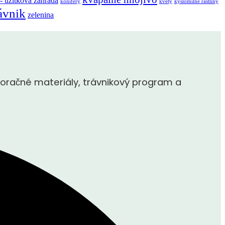
 - úžitková záhrada
konifery
kvety
kyslomilné rastliny
ávnik
zelenina
oračné materiály, trávnikový program a