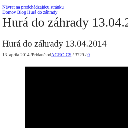
Návrat na predchádzajúcu stránku
Domov
Blog
Hurá do záhrady
Hurá do záhrady 13.04.
Hurá do záhrady 13.04.2014
13. apríla 2014
/
Pridané od
AGRO CS
/
3729
/
0