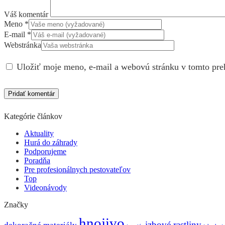
Váš komentár
Meno
*
E-mail
*
Webstránka
Uložiť moje meno, e-mail a webovú stránku v tomto pre
Kategórie článkov
Aktuality
Hurá do záhrady
Podporujeme
Poradňa
Pre profesionálnych pestovateľov
Top
Videonávody
Značky
hnojivo
izbové rastliny