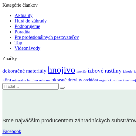
Kategórie článkov
Aktuality
Hurá do záhrady
Podporujeme
Poradňa
Pre profesionálnych pestovateľov
Top
Videonávody
Značky
hnojivo
izbové rastliny
dekoračné materiály
interiér
jahody
j
kôra
okrasné dreviny
orchidea
minerálne hnojivo
ochrana
organicko-minerálne hnoj
Vyhľadávanie
Sme najväčším producentom záhradníckych substrátov n
Facebook