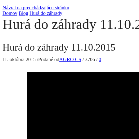
Návrat na predchádzajúcu stránku
Domov
Blog
Hurá do záhrady
Hurá do záhrady 11.10.
Hurá do záhrady 11.10.2015
11. októbra 2015
/
Pridané od
AGRO CS
/
3706
/
0