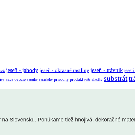
jeseň - jahody
jeseň - trávnik
jeseň - okrasné rastliny
jeseň
eseň
substrát
tr
ovocie
prírodný produkt
ivo
osivo
papriky
paradajky
ruže
slimáky
a Slovensku. Ponúkame tiež hnojivá, dekoračné materiál