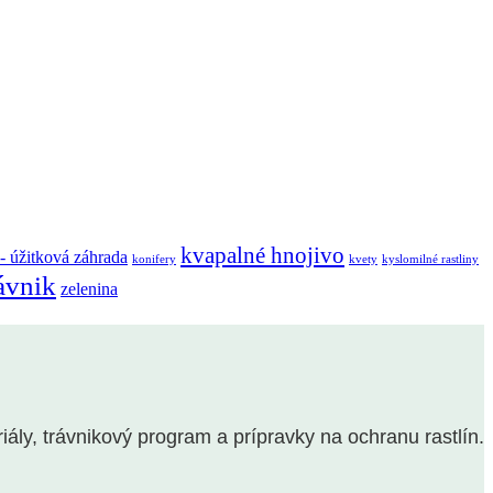
kvapalné hnojivo
 - úžitková záhrada
konifery
kvety
kyslomilné rastliny
ávnik
zelenina
y, trávnikový program a prípravky na ochranu rastlín.