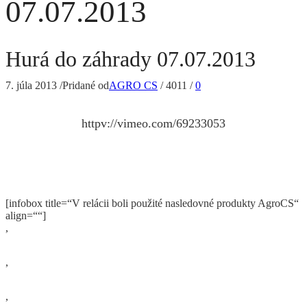
07.07.2013
Hurá do záhrady 07.07.2013
7. júla 2013
/
Pridané od
AGRO CS
/
4011
/
0
httpv://vimeo.com/69233053
[infobox title=“V relácii boli použité nasledovné produkty AgroCS“
align=““]
,
,
,