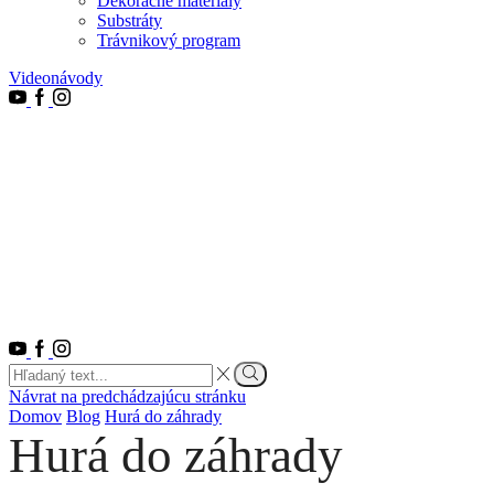
Dekoračné materiály
Substráty
Trávnikový program
Videonávody
Youtube
Facebook
Instagram
Youtube
Facebook
Instagram
Search
input
Vyhľadať
Návrat na predchádzajúcu stránku
Domov
Blog
Hurá do záhrady
Hurá do záhrady