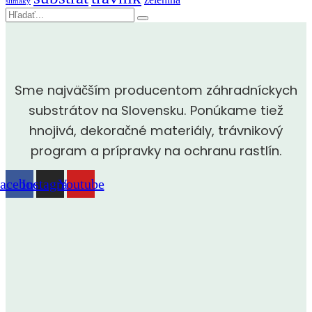
slimáky
Vyhľadávanie
Sme najväčším producentom záhradníckych
substrátov na Slovensku. Ponúkame tiež
hnojivá, dekoračné materiály, trávnikový
program a prípravky na ochranu rastlín.
acebook
Instagram
Youtube