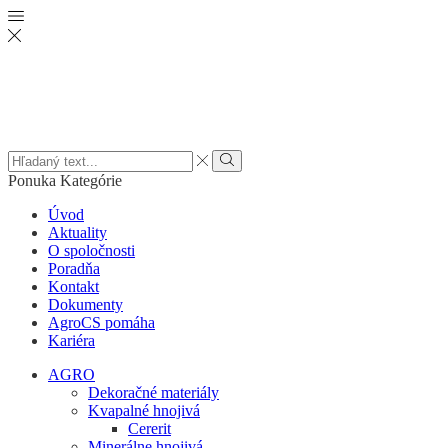
Search
input
Vyhľadať
Ponuka
Kategórie
Úvod
Aktuality
O spoločnosti
Poradňa
Kontakt
Dokumenty
AgroCS pomáha
Kariéra
AGRO
Dekoračné materiály
Kvapalné hnojivá
Cererit
Minerálne hnojivá