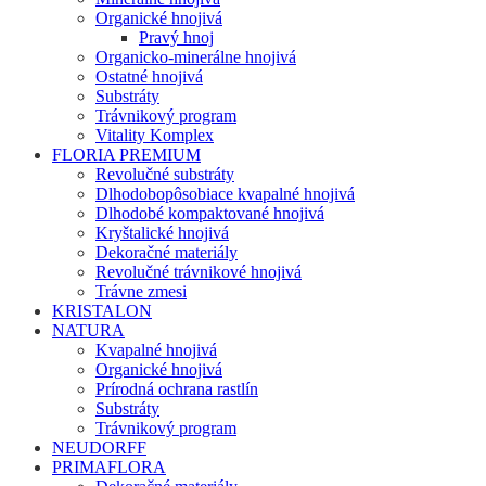
Organické hnojivá
Pravý hnoj
Organicko-minerálne hnojivá
Ostatné hnojivá
Substráty
Trávnikový program
Vitality Komplex
FLORIA PREMIUM
Revolučné substráty
Dlhodobopôsobiace kvapalné hnojivá
Dlhodobé kompaktované hnojivá
Kryštalické hnojivá
Dekoračné materiály
Revolučné trávnikové hnojivá
Trávne zmesi
KRISTALON
NATURA
Kvapalné hnojivá
Organické hnojivá
Prírodná ochrana rastlín
Substráty
Trávnikový program
NEUDORFF
PRIMAFLORA