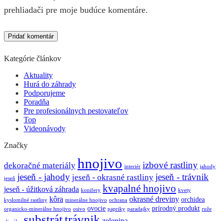
prehliadači pre moje budúce komentáre.
Kategórie článkov
Aktuality
Hurá do záhrady
Podporujeme
Poradňa
Pre profesionálnych pestovateľov
Top
Videonávody
Značky
hnojivo
izbové rastliny
dekoračné materiály
interiér
jahody
jeseň - jahody
jeseň - trávnik
jeseň - okrasné rastliny
jeseň
kvapalné hnojivo
jeseň - úžitková záhrada
konifery
kvety
kôra
okrasné dreviny
orchidea
kyslomilné rastliny
minerálne hnojivo
ochrana
ovocie
prírodný produkt
organicko-minerálne hnojivo
osivo
papriky
paradajky
ruže
substrát
trávnik
zelenina