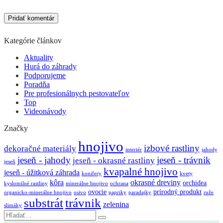
Kategórie článkov
Aktuality
Hurá do záhrady
Podporujeme
Poradňa
Pre profesionálnych pestovateľov
Top
Videonávody
Značky
hnojivo
izbové rastliny
dekoračné materiály
interiér
jahody
jeseň - jahody
jeseň - trávnik
jeseň - okrasné rastliny
jeseň
kvapalné hnojivo
jeseň - úžitková záhrada
konifery
kvety
kôra
okrasné dreviny
orchidea
kyslomilné rastliny
minerálne hnojivo
ochrana
ovocie
prírodný produkt
organicko-minerálne hnojivo
osivo
papriky
paradajky
ruže
substrát
trávnik
zelenina
slimáky
Vyhľadávanie