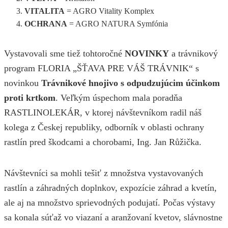
VITALITA
= AGRO Vitality Komplex
OCHRANA
= AGRO NATURA Symfónia
Vystavovali sme tiež tohtoročné
NOVINKY
a trávnikový
program FLORIA „ŠŤAVA PRE VÁŠ TRÁVNIK“ s
novinkou
Trávnikové hnojivo s odpudzujúcim účinkom
proti krtkom
. Veľkým úspechom mala poradňa
RASTLINOLEKÁR, v ktorej návštevníkom radil náš
kolega z Českej republiky, odborník v oblasti ochrany
rastlín pred škodcami a chorobami, Ing. Jan Růžička.
Návštevníci sa mohli tešiť z množstva vystavovaných
rastlín a záhradných doplnkov, expozície záhrad a kvetín,
ale aj na množstvo sprievodných podujatí. Počas výstavy
sa konala súťaž vo viazaní a aranžovaní kvetov, slávnostne