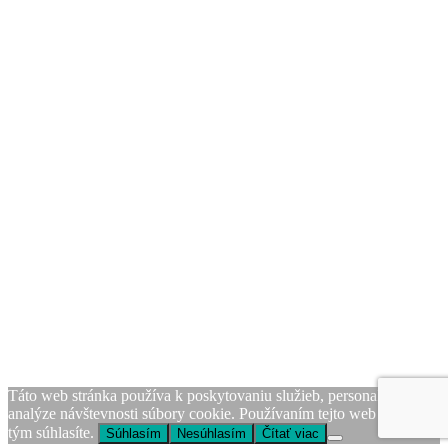
Táto web stránka používa k poskytovaniu služieb, personalizácii, a
analýze návštevnosti súbory cookie. Používaním tejto web stránky s
tým súhlasíte.
Súhlasím
Nesúhlasím
Čítať viac