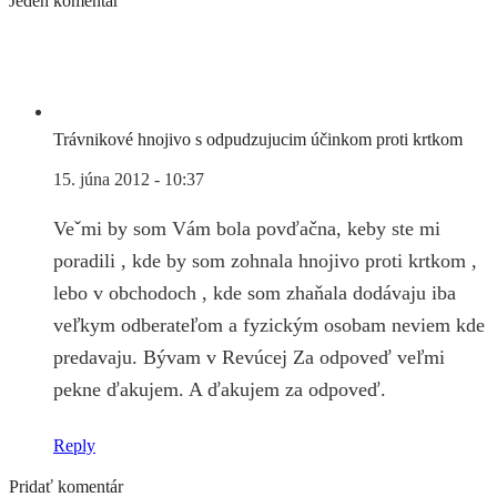
Jeden komentár
Trávnikové hnojivo s odpudzujucim účinkom proti krtkom
15. júna 2012 - 10:37
Veˇmi by som Vám bola povďačna, keby ste mi
poradili , kde by som zohnala hnojivo proti krtkom ,
lebo v obchodoch , kde som zhaňala dodávaju iba
veľkym odberateľom a fyzickým osobam neviem kde
predavaju. Bývam v Revúcej Za odpoveď veľmi
pekne ďakujem. A ďakujem za odpoveď.
Reply
Pridať komentár