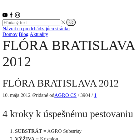
Youtube
Facebook
Instagram
Search
input
Vyhľadať
Návrat na predchádzajúcu stránku
Domov
Blog
Aktuality
FLÓRA BRATISLAVA
2012
FLÓRA BRATISLAVA 2012
10. mája 2012
/
Pridané od
AGRO CS
/
3904
/
1
4 kroky k úspešnému pestovaniu
SUBSTRÁT
= AGRO Substráty
VÝŽIVA
= Kristalon