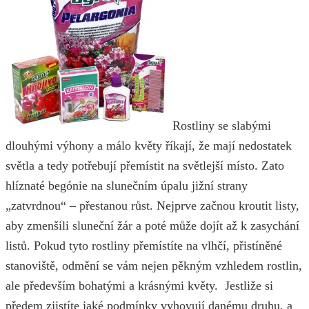
Rostliny se slabými
dlouhými výhony a málo květy říkají, že mají nedostatek
světla a tedy potřebují přemístit na světlejší místo. Zato
hlíznaté begónie na slunečním úpalu jižní strany
„zatvrdnou“ – přestanou růst. Nejprve začnou kroutit listy,
aby zmenšili sluneční žár a poté může dojít až k zasychání
listů. Pokud tyto rostliny přemístíte na vlhčí, přistíněné
stanoviště, odmění se vám nejen pěkným vzhledem rostlin,
ale především bohatými a krásnými květy. Jestliže si
předem zjistíte jaké podmínky vyhovují danému druhu, a