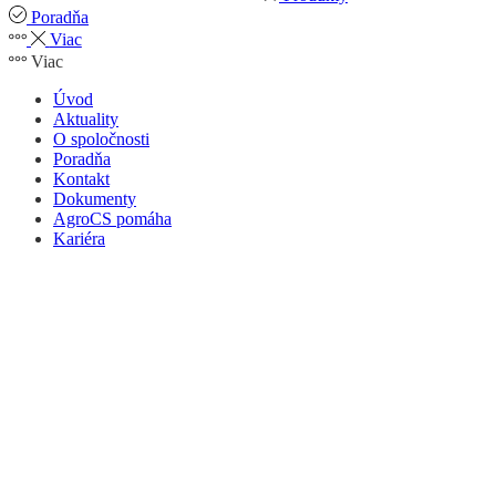
Poradňa
Viac
Viac
Úvod
Aktuality
O spoločnosti
Poradňa
Kontakt
Dokumenty
AgroCS pomáha
Kariéra