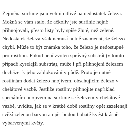
Zejména surfinie jsou velmi citlivé na nedostatek železa.
Možná se vám stalo, že ačkoliv jste surfinie hojně
přihnojovali, přesto listy byly spíše žluté, než zelené.
Nedostatek železa však nemusí nutně znamenat, že železo
chybí. Může to být známka toho, že železo je nedostupné
pro rostlinu. Pokud není zvolen správný substrát (v tomto
případě kyselejší substrát), může i při přihnojení železem
docházet k jeho zablokování v půdě. Proto je nutné
rostlinám dodat železo hnojivem, obsahujícím železo v
chelátové vazbě. Jestliže rostliny přihnojíte například
speciálním hnojivem na surfinie se železem v chelátové
vazbě, uvidíte, jak se v krátké době rostliny opět zazelenají
svěží zelenou barvou a opět budou bohatě kvést krásně
vybarvenými květy.