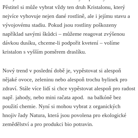
Pěstitel si může vybrat vždy ten druh Kristalonu, který
nejvíce vyhovuje nejen dané rostlině, ale i jejímu stavu a
vývojovému stadiu. Pokud jsou rostliny poškozeny
například savými škůdci – můžeme reagovat zvýšenou
dávkou dusíku, chceme-li podpořit kvetení – volíme
kristalon s vyšším poměrem draslíku.
Nový trend v poslední době je, vypěstovat si alespoň
nějaké ovoce, zeleninu nebo alespoň trochu bylinek pro
zdraví. Stále více lidí si chce vypěstovat alespoň pro radost
např. jahody, nebo mini račata apod. na balkóně bez
použití chemie. Nyní si mohou vybrat z organických
hnojiv řady Natura, která jsou povolena pro ekologické
zemědělství a pro produkci bio potravin.