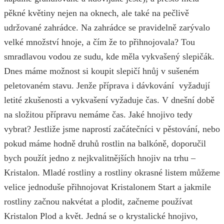
pěkné květiny nejen na oknech, ale také na pečlivě
udržované zahrádce. Na zahrádce se pravidelně zarývalo
velké množství hnoje, a čím že to přihnojovala? Tou
smradlavou vodou ze sudu, kde měla vykvašený slepičák.
Dnes máme možnost si koupit slepičí hnůj v sušeném
peletovaném stavu. Jenže příprava i dávkování vyžadují
letité zkušenosti a vykvašení vyžaduje čas. V dnešní době
na složitou přípravu nemáme čas. Jaké hnojivo tedy
vybrat? Jestliže jsme naprostí začátečníci v pěstování, nebo
pokud máme hodně druhů rostlin na balkóně, doporučil
bych použít jedno z nejkvalitnějších hnojiv na trhu –
Kristalon. Mladé rostliny a rostliny okrasné listem můžeme
velice jednoduše přihnojovat Kristalonem Start a jakmile
rostliny začnou nakvétat a plodit, začneme používat
Kristalon Plod a květ. Jedná se o krystalické hnojivo,