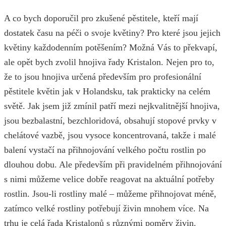
A co bych doporučil pro zkušené pěstitele, kteří mají
dostatek času na péči o svoje květiny? Pro které jsou jejich
květiny každodenním potěšením? Možná Vás to překvapí,
ale opět bych zvolil hnojiva řady Kristalon. Nejen pro to,
že to jsou hnojiva určená především pro profesionální
pěstitele květin jak v Holandsku, tak prakticky na celém
světě. Jak jsem již zmínil patří mezi nejkvalitnější hnojiva,
jsou bezbalastní, bezchloridová, obsahují stopové prvky v
chelátové vazbě, jsou vysoce koncentrovaná, takže i malé
balení vystačí na přihnojování velkého počtu rostlin po
dlouhou dobu. Ale především při pravidelném přihnojování
s nimi můžeme velice dobře reagovat na aktuální potřeby
rostlin. Jsou-li rostliny malé – můžeme přihnojovat méně,
zatímco velké rostliny potřebují živin mnohem více. Na
trhu je celá řada Kristalonů s různými poměry živin.