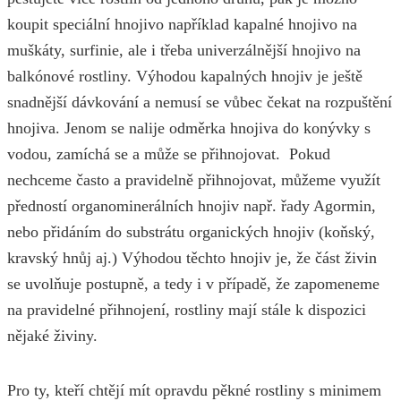
koupit speciální hnojivo například kapalné hnojivo na
muškáty, surfinie, ale i třeba univerzálnější hnojivo na
balkónové rostliny. Výhodou kapalných hnojiv je ještě
snadnější dávkování a nemusí se vůbec čekat na rozpuštění
hnojiva. Jenom se nalije odměrka hnojiva do konývky s
vodou, zamíchá se a může se přihnojovat. Pokud
nechceme často a pravidelně přihnojovat, můžeme využít
předností organominerálních hnojiv např. řady Agormin,
nebo přidáním do substrátu organických hnojiv (koňský,
kravský hnůj aj.) Výhodou těchto hnojiv je, že část živin
se uvolňuje postupně, a tedy i v případě, že zapomeneme
na pravidelné přihnojení, rostliny mají stále k dispozici
nějaké živiny.
Pro ty, kteří chtějí mít opravdu pěkné rostliny s minimem