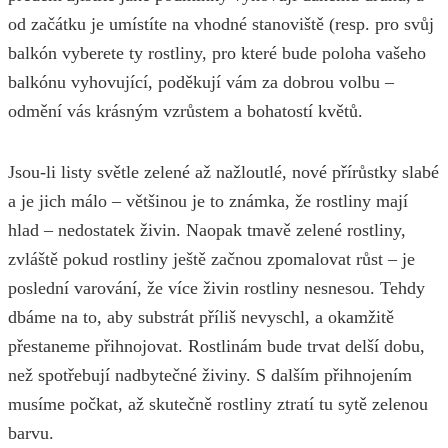
od začátku je umístíte na vhodné stanoviště (resp. pro svůj
balkón vyberete ty rostliny, pro které bude poloha vašeho
balkónu vyhovující, poděkují vám za dobrou volbu –
odmění vás krásným vzrůstem a bohatostí květů.
Jsou-li listy světle zelené až nažloutlé, nové přírůstky slabé
a je jich málo – většinou je to známka, že rostliny mají
hlad – nedostatek živin. Naopak tmavě zelené rostliny,
zvláště pokud rostliny ještě začnou zpomalovat růst – je
poslední varování, že více živin rostliny nesnesou. Tehdy
dbáme na to, aby substrát příliš nevyschl, a okamžitě
přestaneme přihnojovat. Rostlinám bude trvat delší dobu,
než spotřebují nadbytečné živiny. S dalším přihnojením
musíme počkat, až skutečně rostliny ztratí tu sytě zelenou
barvu.