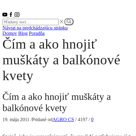
Youtube
Facebook
Instagram
Search
input
Vyhľadať
Návrat na predchádzajúcu stránku
Domov
Blog
Poradňa
Čím a ako hnojiť
muškáty a balkónové
kvety
Čím a ako hnojiť muškáty a
balkónové kvety
19. mája 2011
/
Pridané od
AGRO CS
/
4197
/
0