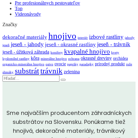
Pre profesionálnych pestovateľov
Top
Videonávody
Značky
hnojivo
izbové rastliny
dekoračné materiály
interiér
jahody
jeseň - jahody
jeseň - trávnik
jeseň - okrasné rastliny
jeseň
kvapalné hnojivo
jeseň - úžitková záhrada
konifery
kvety
kôra
okrasné dreviny
orchidea
kyslomilné rastliny
minerálne hnojivo
ochrana
ovocie
prírodný produkt
organicko-minerálne hnojivo
osivo
papriky
paradajky
ruže
substrát
trávnik
zelenina
slimáky
Vyhľadávanie
Sme najväčším producentom záhradníckych
substrátov na Slovensku. Ponúkame tiež
hnojivá, dekoračné materiály, trávnikový