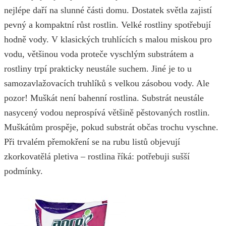
nejlépe daří na slunné části domu. Dostatek světla zajistí
pevný a kompaktní růst rostlin. Velké rostliny spotřebují
hodně vody. V klasických truhlících s malou miskou pro
vodu, většinou voda proteče vyschlým substrátem a
rostliny trpí prakticky neustále suchem. Jiné je to u
samozavlažovacích truhlíků s velkou zásobou vody. Ale
pozor! Muškát není bahenní rostlina. Substrát neustále
nasycený vodou neprospívá většině pěstovaných rostlin.
Muškátům prospěje, pokud substrát občas trochu vyschne.
Při trvalém přemokření se na rubu listů objevují
zkorkovatělá pletiva – rostlina říká: potřebuji sušší
podmínky.