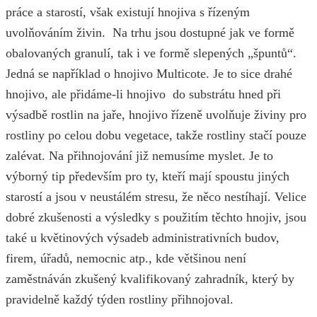
práce a starostí, však existují hnojiva s řízeným
uvolňováním živin. Na trhu jsou dostupné jak ve formě
obalovaných granulí, tak i ve formě slepených „špuntů“.
Jedná se například o hnojivo Multicote. Je to sice drahé
hnojivo, ale přidáme-li hnojivo do substrátu hned při
výsadbě rostlin na jaře, hnojivo řízeně uvolňuje živiny pro
rostliny po celou dobu vegetace, takže rostliny stačí pouze
zalévat. Na přihnojování již nemusíme myslet. Je to
výborný tip především pro ty, kteří mají spoustu jiných
starostí a jsou v neustálém stresu, že něco nestíhají. Velice
dobré zkušenosti a výsledky s použitím těchto hnojiv, jsou
také u květinových výsadeb administrativních budov,
firem, úřadů, nemocnic atp., kde většinou není
zaměstnáván zkušený kvalifikovaný zahradník, který by
pravidelně každý týden rostliny přihnojoval.