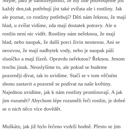
Stejně, jako je samozřejmostí, že my lidé potřebujeme jíst
každý den,tak potřebují jíst také zvířata ale i rostliny. Jak
ale poznat, co rostliny potřebují? Děti nám řeknou, že mají
hlad, u zvířat vidíme, zda mají dostatek potravy. Ale u
rostlin není nic vidět. Rostliny nám neřeknou, že mají
hlad, nebo naopak, že další porci živin nesnesou. Ani se
neozvou, že mají nadbytek vody, nebo je naopak pálí
sluníčko a mají žízeň. Opravdu neřeknou? Řeknou. Jenom
trochu jinak. Neuslyšíme to, ale pokud se budeme
pozorněji dívat, tak to uvidíme. Stačí se v tom věčném
shonu zastavit a pozorně se podívat na naše květiny.
Najednou uvidíme, jak k nám rostliny promlouvají. A jak
jim rozumět? Abychom lépe rozuměli řeči rostlin, je dobré
se o nich něco více dovědět.
Muškáty, jak již bylo řečeno vydrží hodně. Přesto se jim