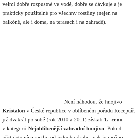
velmi dobře rozpustné ve vodě, dobře se dávkuje a je
prakticky použitelné pro všechny rostliny (nejen na
balkóně, ale i doma, na terasách i na zahradě).
Není náhodou, že hnojivo
Kristalon
v České republice v oblíbeném pořadu Receptář,
již dvakrát po sobě (rok 2010 a 2011) získali
1. cenu
v kategorii
Nejoblíbenější zahradní hnojivo
. Pokud
pěstujete více rostlin od jednoho druhu, pak je možno