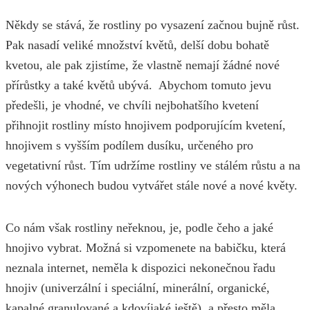
Někdy se stává, že rostliny po vysazení začnou bujně růst.
Pak nasadí veliké množství květů, delší dobu bohatě
kvetou, ale pak zjistíme, že vlastně nemají žádné nové
přírůstky a také květů ubývá. Abychom tomuto jevu
předešli, je vhodné, ve chvíli nejbohatšího kvetení
přihnojit rostliny místo hnojivem podporujícím kvetení,
hnojivem s vyšším podílem dusíku, určeného pro
vegetativní růst. Tím udržíme rostliny ve stálém růstu a na
nových výhonech budou vytvářet stále nové a nové květy.
Co nám však rostliny neřeknou, je, podle čeho a jaké
hnojivo vybrat. Možná si vzpomenete na babičku, která
neznala internet, neměla k dispozici nekonečnou řadu
hnojiv (univerzální i speciální, minerální, organické,
kapalné granulované a kdovíjaké ještě), a přesto měla