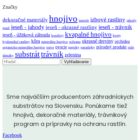
Značky
hnojivo
izbové rastliny
dekoračné materiály
interiér
jahody
jeseň - jahody
jeseň - trávnik
jeseň - okrasné rastliny
jeseň
kvapalné hnojivo
jeseň - úžitková záhrada
konifery
kvety
kôra
okrasné dreviny
orchidea
kyslomilné rastliny
minerálne hnojivo
ochrana
ovocie
prírodný produkt
organicko-minerálne hnojivo
osivo
papriky
paradajky
ruže
substrát
trávnik
zelenina
slimáky
Vyhľadávanie
Sme najväčším producentom záhradníckych
substrátov na Slovensku. Ponúkame tiež
hnojivá, dekoračné materiály, trávnikový
program a prípravky na ochranu rastlín.
Facebook