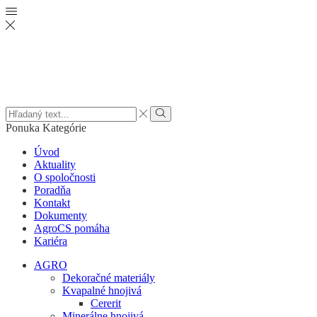
Search
input
Vyhľadať
Ponuka
Kategórie
Úvod
Aktuality
O spoločnosti
Poradňa
Kontakt
Dokumenty
AgroCS pomáha
Kariéra
AGRO
Dekoračné materiály
Kvapalné hnojivá
Cererit
Minerálne hnojivá