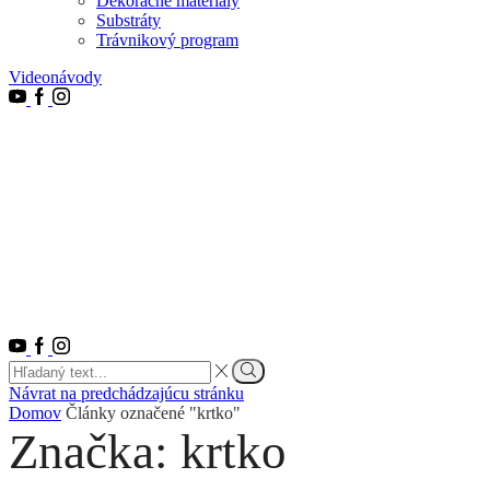
Dekoračné materiály
Substráty
Trávnikový program
Videonávody
Youtube
Facebook
Instagram
Youtube
Facebook
Instagram
Search
input
Vyhľadať
Návrat na predchádzajúcu stránku
Domov
Články označené "krtko"
Značka: krtko