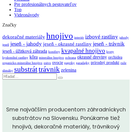
Pre profesionálnych pestovateľov
Top
Videonávody
Značky
hnojivo
izbové rastliny
dekoračné materiály
interiér
jahody
jeseň - jahody
jeseň - trávnik
jeseň - okrasné rastliny
jeseň
kvapalné hnojivo
jeseň - úžitková záhrada
konifery
kvety
kôra
okrasné dreviny
orchidea
kyslomilné rastliny
minerálne hnojivo
ochrana
ovocie
prírodný produkt
organicko-minerálne hnojivo
osivo
papriky
paradajky
ruže
substrát
trávnik
zelenina
slimáky
Vyhľadávanie
Sme najväčším producentom záhradníckych
substrátov na Slovensku. Ponúkame tiež
hnojivá, dekoračné materiály, trávnikový