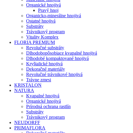
Organické hnojivá
Pravý hnoj
Organicko-minerálne hnojivá
Ostatné hnojivá
Substráty
Trávnikový program
Vitality Komplex
FLORIA PREMIUM
Revolučné substráty
Dlhodobopôsobiace kvapalné hnojivá
Dlhodobé kompaktované hnojivá
Kryštalické hnojivá
Dekoračné materiály
Revolučné trávnikové hnojivá
Trávne zmesi
KRISTALON
NATURA
Kvapalné hnojivá
Organické hnojivá
Prírodná ochrana rastlín
Substráty
Trávnikový program
NEUDORFF
PRIMAFLORA