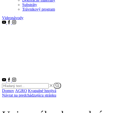
Dekoračné materiály
Substráty
Trávnikový program
Videonávody
Youtube
Facebook
Instagram
Youtube
Facebook
Instagram
Search
input
Vyhľadať
Domov
AGRO
Kvapalné hnojivá
Návrat na predchádzajúcu stránku