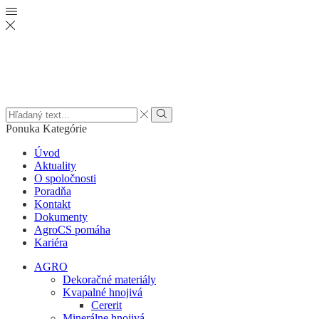
Search
input
Vyhľadať
Ponuka
Kategórie
Úvod
Aktuality
O spoločnosti
Poradňa
Kontakt
Dokumenty
AgroCS pomáha
Kariéra
AGRO
Dekoračné materiály
Kvapalné hnojivá
Cererit
Minerálne hnojivá