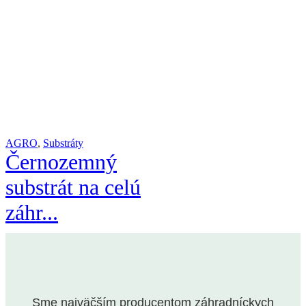
AGRO
,
Substráty
Černozemný
substrát na celú
záhr...
Sme najväčším producentom záhradníckych