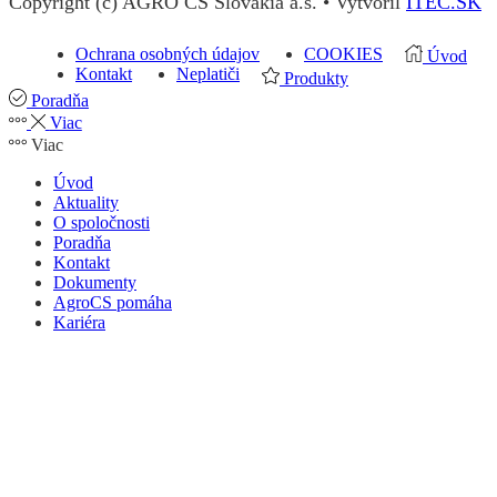
Copyright (c) AGRO CS Slovakia a.s. • Vytvoril
ITEC.SK
Ochrana osobných údajov
COOKIES
Úvod
Kontakt
Neplatiči
Produkty
Poradňa
Viac
Viac
Úvod
Aktuality
O spoločnosti
Poradňa
Kontakt
Dokumenty
AgroCS pomáha
Kariéra