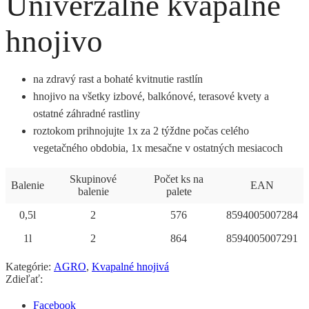
Univerzálne kvapalné
hnojivo
na zdravý rast a bohaté kvitnutie rastlín
hnojivo na všetky izbové, balkónové, terasové kvety a
ostatné záhradné rastliny
roztokom prihnojujte 1x za 2 týždne počas celého
vegetačného obdobia, 1x mesačne v ostatných mesiacoch
Skupinové
Počet ks na
Balenie
EAN
balenie
palete
0,5l
2
576
8594005007284
1l
2
864
8594005007291
Kategórie:
AGRO
,
Kvapalné hnojivá
Zdieľať:
Facebook