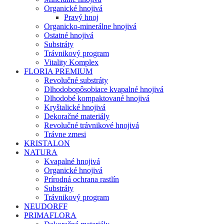
Organické hnojivá
Pravý hnoj
Organicko-minerálne hnojivá
Ostatné hnojivá
Substráty
Trávnikový program
Vitality Komplex
FLORIA PREMIUM
Revolučné substráty
Dlhodobopôsobiace kvapalné hnojivá
Dlhodobé kompaktované hnojivá
Kryštalické hnojivá
Dekoračné materiály
Revolučné trávnikové hnojivá
Trávne zmesi
KRISTALON
NATURA
Kvapalné hnojivá
Organické hnojivá
Prírodná ochrana rastlín
Substráty
Trávnikový program
NEUDORFF
PRIMAFLORA