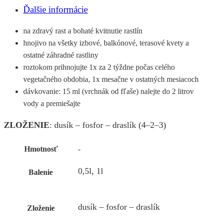
Ďalšie informácie
na zdravý rast a bohaté kvitnutie rastlín
hnojivo na všetky izbové, balkónové, terasové kvety a
ostatné záhradné rastliny
roztokom prihnojujte 1x za 2 týždne počas celého
vegetačného obdobia, 1x mesačne v ostatných mesiacoch
dávkovanie: 15 ml (vrchnák od fľaše) nalejte do 2 litrov
vody a premiešajte
ZLOŽENIE
: dusík – fosfor – draslík (4–2–3)
Hmotnosť
-
0,5l, 1l
Balenie
dusík – fosfor – draslík
Zloženie