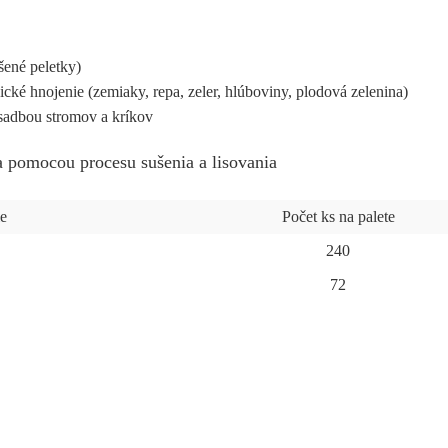
šené peletky)
cké hnojenie (zemiaky, repa, zeler, hlúboviny, plodová zelenina)
sadbou stromov a kríkov
a pomocou procesu sušenia a lisovania
e
Počet ks na palete
240
72