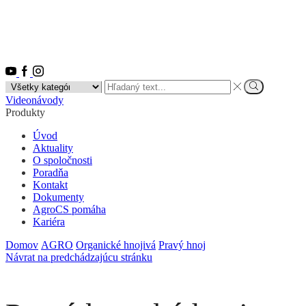
Youtube
Facebook
Instagram
Search
input
Vyhľadať
Videonávody
Produkty
Úvod
Aktuality
O spoločnosti
Poradňa
Kontakt
Dokumenty
AgroCS pomáha
Kariéra
Domov
AGRO
Organické hnojivá
Pravý hnoj
Návrat na predchádzajúcu stránku