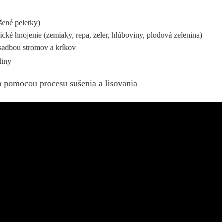
šené peletky)
cké hnojenie (zemiaky, repa, zeler, hlúboviny, plodová zelenina)
sadbou stromov a kríkov
liny
a pomocou procesu sušenia a lisovania