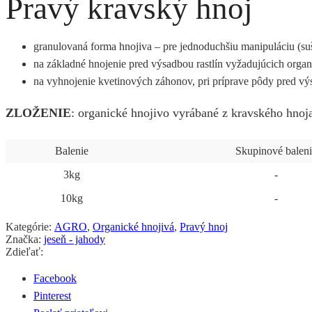
Pravý kravský hnoj
granulovaná forma hnojiva – pre jednoduchšiu manipuláciu (su
na základné hnojenie pred výsadbou rastlín vyžadujúcich organi
na vyhnojenie kvetinových záhonov, pri príprave pôdy pred vý
ZLOŽENIE
: organické hnojivo vyrábané z kravského hnoj
Balenie
Skupinové baleni
3kg
-
10kg
-
Kategórie:
AGRO
,
Organické hnojivá
,
Pravý hnoj
Značka:
jeseň - jahody
Zdieľať:
Facebook
Pinterest