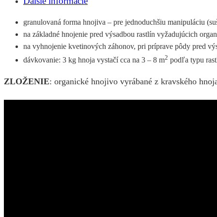
Ďalšie informácie
granulovaná forma hnojiva – pre jednoduchšiu manipuláciu (su
na základné hnojenie pred výsadbou rastlín vyžadujúcich organi
na vyhnojenie kvetinových záhonov, pri príprave pôdy pred vý
2
dávkovanie: 3 kg hnoja vystačí cca na 3 – 8 m
podľa typu rast
ZLOŽENIE
: organické hnojivo vyrábané z kravského hnoj