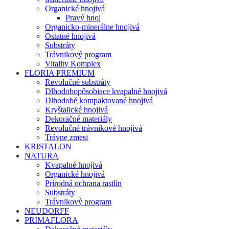
Organické hnojivá
Pravý hnoj
Organicko-minerálne hnojivá
Ostatné hnojivá
Substráty
Trávnikový program
Vitality Komplex
FLORIA PREMIUM
Revolučné substráty
Dlhodobopôsobiace kvapalné hnojivá
Dlhodobé kompaktované hnojivá
Kryštalické hnojivá
Dekoračné materiály
Revolučné trávnikové hnojivá
Trávne zmesi
KRISTALON
NATURA
Kvapalné hnojivá
Organické hnojivá
Prírodná ochrana rastlín
Substráty
Trávnikový program
NEUDORFF
PRIMAFLORA