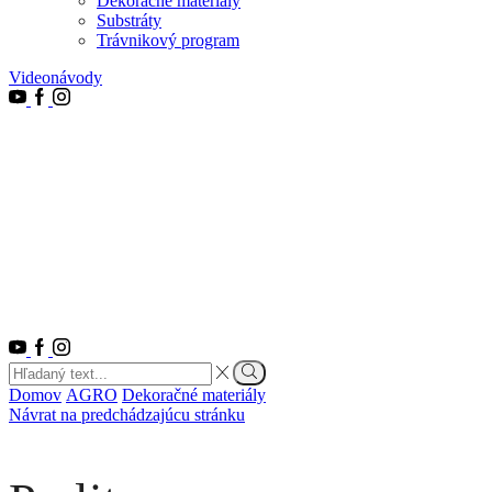
Dekoračné materiály
Substráty
Trávnikový program
Videonávody
Youtube
Facebook
Instagram
Youtube
Facebook
Instagram
Search
input
Vyhľadať
Domov
AGRO
Dekoračné materiály
Návrat na predchádzajúcu stránku