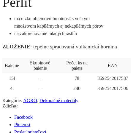
Perlit
má nízku objemovú hmotnosť s veľkým
množstvom kapilárnych aj nekapilárnych pórov
na zakoreňovanie mladých rastlín
ZLOŽENIE
: tepelne spracovaná vulkanická hornina
Skupinové
Počet ks na
Balenie
EAN
balenie
palete
15l
-
78
8592542017537
4l
-
240
8592542017506
Kategórie:
AGRO
,
Dekoračné materiály
Zdieľať:
Facebook
Pinterest
Poslať priateľovi