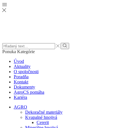
Search
input
Vyhľadať
Ponuka
Kategórie
Úvod
Aktuality
O spoločnosti
Poradňa
Kontakt
Dokumenty
AgroCS pomáha
Kariéra
AGRO
Dekoračné materiály
Kvapalné hnojivá
Cererit
Minerálne hnojivá