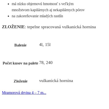
má nízku objemovú hmotnosť s veľkým
množstvom kapilárnych aj nekapilárnych pórov
na zakoreňovanie mladých rastlín
ZLOŽENIE
: tepelne spracovaná vulkanická hornina
4l, 15l
Balenie
78, 240
Počet kusov na palete
vulkanická hornina
Zloženie
Mramorová drvina 4 – 7 m...