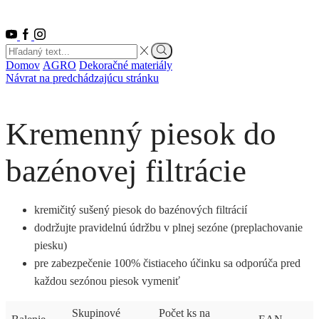
Youtube
Facebook
Instagram
Search
input
Vyhľadať
Domov
AGRO
Dekoračné materiály
Návrat na predchádzajúcu stránku
Kremenný piesok do
bazénovej filtrácie
kremičitý sušený piesok do bazénových filtrácií
dodržujte pravidelnú údržbu v plnej sezóne (preplachovanie
piesku)
pre zabezpečenie 100% čistiaceho účinku sa odporúča pred
každou sezónou piesok vymeniť
Skupinové
Počet ks na