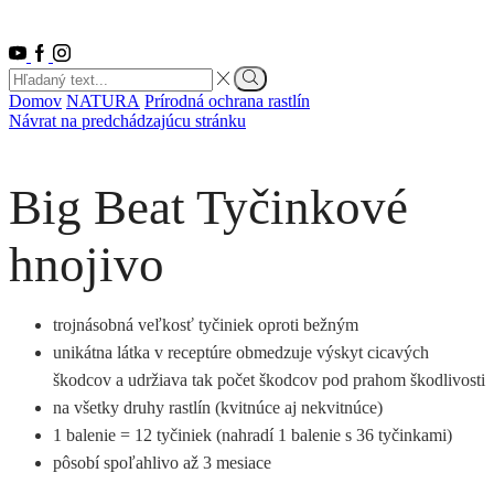
Youtube
Facebook
Instagram
Search
input
Vyhľadať
Domov
NATURA
Prírodná ochrana rastlín
Návrat na predchádzajúcu stránku
Big Beat Tyčinkové
hnojivo
trojnásobná veľkosť tyčiniek oproti bežným
unikátna látka v receptúre obmedzuje výskyt cicavých
škodcov a udržiava tak počet škodcov pod prahom škodlivosti
na všetky druhy rastlín (kvitnúce aj nekvitnúce)
1 balenie = 12 tyčiniek (nahradí 1 balenie s 36 tyčinkami)
pôsobí spoľahlivo až 3 mesiace