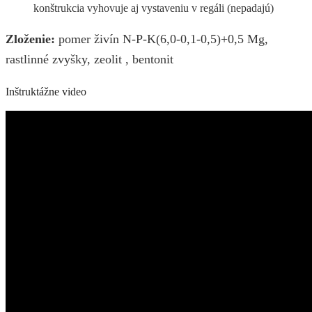
konštrukcia vyhovuje aj vystaveniu v regáli (nepadajú)
Zloženie:
pomer živín N-P-K(6,0-0,1-0,5)+0,5 Mg,
rastlinné zvyšky, zeolit , bentonit
Inštruktážne video