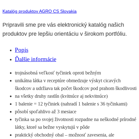
Katalóg produktov AGRO CS Slovakia
Pripravili sme pre vás elektronický katalóg našich
produktov pre lepšiu orientáciu v širokom portfóliu.
Popis
Ďalšie informácie
trojnásobná veľkosť tyčiniek oproti bežným
unikátna látka v receptúre obmedzuje výskyt cicavých
škodcov a udržiava tak počet škodcov pod prahom škodlivosti
na všetky druhy rastlín (kvitnúce aj nekvitnúce)
1 balenie = 12 tyčiniek (nahradí 1 balenie s 36 tyčinkami)
pôsobí spoľahlivo až 3 mesiace
tyčinka sa po svojej životnosti rozpadne na neškodné prírodné
látky, ktoré sa bežne vyskytujú v pôde
praktický obchodný obal – možnosť zavesenia, ale