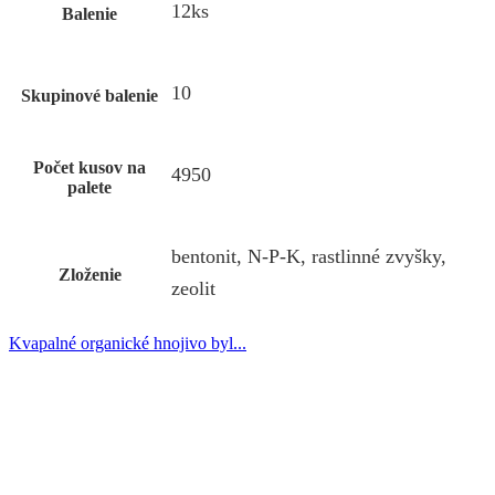
12ks
Balenie
10
Skupinové balenie
Počet kusov na
4950
palete
bentonit, N-P-K, rastlinné zvyšky,
Zloženie
zeolit
Kvapalné organické hnojivo byl...