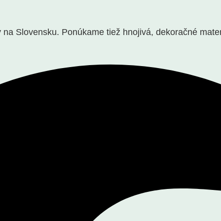
a Slovensku. Ponúkame tiež hnojivá, dekoračné materiál