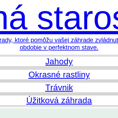
á staros
 rady, ktoré pomôžu vašej záhrade zvládnuť
obdobie v perfektnom stave.
Jahody
Okrasné rastliny
Trávnik
Úžitková záhrada