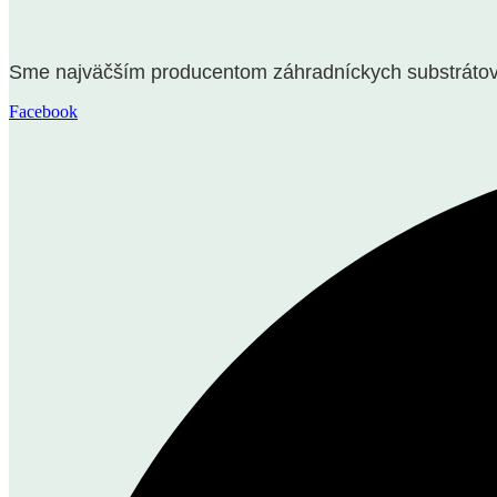
Sme najväčším producentom záhradníckych substrátov n
Facebook